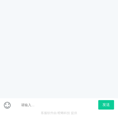
目 录
试听课程
牛股现身七要素
试听
￥
962
￥
680
视频
（1小时11分40秒）
原价购买
网校会员购买
在线咨询
课程大纲