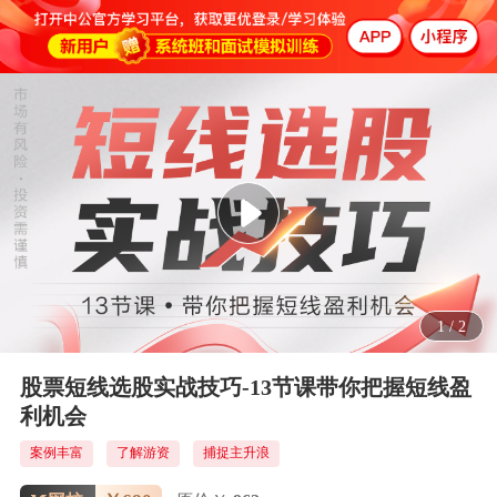
1
/
2
股票短线选股实战技巧-13节课带你把握短线盈
利机会
案例丰富
了解游资
捕捉主升浪