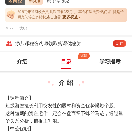
￥680
网校
原价￥
962
39.9元开通
网校
会员 此课可省
282元
,并享专栏课免费\热门课1折起\专
更多权益
属顾问等众多特权
,点击查看
2022
/
优职
添加课程咨询师领取购课优惠券
加群
试听
介绍
目录
学习指导
介 绍
【课程简介】
短线游资擅长利用突发性的题材和资金优势爆炒个股。
这种短期的资金运作一定会在盘面留下蛛丝马迹，通过量
价关系分析，捕捉主升浪。
【中公优职】