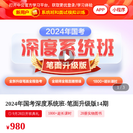
1
/
3
2024年国考深度系统班-笔面升级版14期
1800+超长课时
28册实物图书
9月28日开班典礼
980
￥