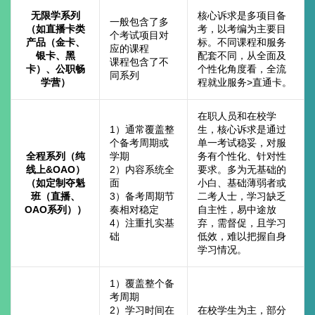
无限学系列
核心诉求是多项目备
一般包含了多
（如直播卡类
考，以考编为主要目
个考试项目对
产品（金卡、
标。不同课程和服务
应的课程
银卡、黑
配套不同，从全面及
课程包含了不
卡）、公职畅
个性化角度看，全流
同系列
学营）
程就业服务>直通卡。
在职人员和在校学
1）通常覆盖整
生，核心诉求是通过
个备考周期或
单一考试稳妥，对服
全程系列（纯
学期
务有个性化、针对性
线上&OAO）
2）内容系统全
要求。多为无基础的
（如定制夺魁
面
小白、基础薄弱者或
班（直播、
3）备考周期节
二考人士，学习缺乏
OAO系列））
奏相对稳定
自主性，易中途放
4）注重扎实基
弃，需督促，且学习
础
低效，难以把握自身
学习情况。
1）覆盖整个备
考周期
2）学习时间在
在校学生为主，部分