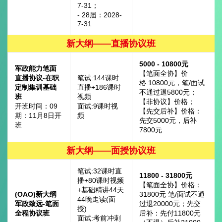
7-31；
- 28届：2028-
7-31
新大纲——直播协议班
5000 - 10800元
军政能力笔面
【笔面全协】价
直播协议-在职
笔试:144课时
格:10800元，笔/面试
定制集训基础
直播+186课时
不通过退5800元；
班
视频
【非协议】价格；
开班时间：09
面试:9课时视
【先交后补】价格：
期：11月8日开
频
先交5000元，后补
班
7800元
新大纲——面授协议班
笔试:32课时直
11800 - 31800元
播+80课时视频
【笔面全协】价格：
+基础精讲44天
(OAO)新大纲
31800元 笔/面试不通
44晚走读(面
军政致远-笔面
过退20000元；先交
授)
全程协议班
后补：先付11800元
面试:考前冲刺