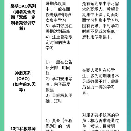
暑期高度集
是有短期集中学习需
暑期OAO系列
中，一般在面
求的职场人。希望暑
（如暑期全周
授走读/封闭班
期集中上课，对面对
期「双线」定
次集中学习
面学习和集中学习氛
制暑期强训夺
3）学习强度在
围有要求。平时学习
魁）
暑期达到高峰
时间不足或效率低，
4）注重暑期限
想利用假期集中。
定时间的快速
学习
1）一般在公告
后安排，时间
在职人员和在校学
冲刺系列
短
生。多为前期准备不
（OAO）
2）学习安排紧
足或效果不佳，需最
（如考前30天
凑，内容高度
后奋力一搏的学习
等）
聚焦
者。
3）目标极其明
确，短时
对服务要求较高的学
1）具备【全程
员，核心诉求是通过
系列】的一切
单一考试，目标明
1对1私教导师