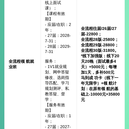
线上面试
课）；
【课程有效
期】
- 应届/在职：2
全流程往届/26届/27
年；
届-22800；
- 27届：2028-
全流程28版-25800；
7-31；
全流程29版-28800；
- 28届：2029-
全流程30版-31800。
7-31
*线下加强版：线下20
服务：
全流程领 航就
天20晚（面试最多4
- 1V1就业规
业班
天）+5000元；每增
划、网申答疑
加1天，多补500元
修改、选岗指
马到成 功卡（线下一
导匹配、学习
年无限学）+领 航计
规划测评、私
划：在原有领 航的基
教答疑、督
础上-10000元+35800
学；
元
【服务有效
期】
- 应届/在职：1
年；
- 27届：2027-