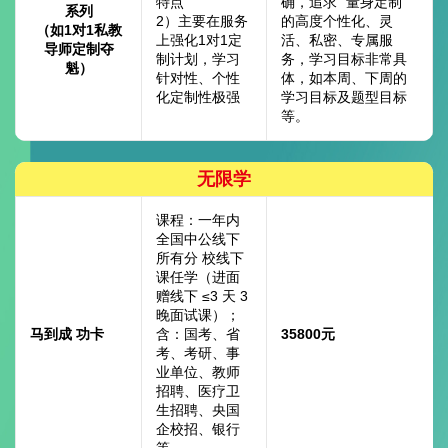
特点
确，追求 “量身定制”
系列
2）主要在服务
的高度个性化、灵
（如1对1私教
上强化1对1定
活、私密、专属服
导师定制夺
制计划，学习
务，学习目标非常具
魁）
针对性、个性
体，如本周、下周的
化定制性极强
学习目标及题型目标
等。
无限学
课程：一年内
全国中公线下
所有分 校线下
课任学（进面
赠线下 ≤3 天 3
晚面试课）；
马到成 功卡
含：国考、省
35800元
考、考研、事
业单位、教师
招聘、医疗卫
生招聘、央国
企校招、银行
等