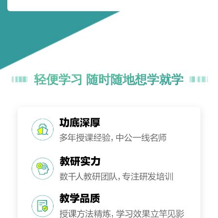
3、【专项刷题视频】专业专项知识点题目精刷，巩固基础，
知识点结合实战记忆更牢固
4、【模考试卷视频】6套模拟卷，题目视频详解，实战中总
结答题技巧
（艺术基础综合\生物化学+动物生理学\生物化学+植物生理学
\医学影像技术仅提供基础班次（其余新增专业根据最终研发
规划情况待定）
轻便学习 随时随地想学就学
............配套服务：课程服务不割离，备考路上不孤
单.............
1、师资直播带学、精选公共+专业科目双管齐下答疑
2、直播课后巩固，app配套专项练习题册
3、公共科目基础+重难点+专业课配套教辅资料（电子版）
4、7套公共科目模考卷，套卷自测
5、高端服务资料（含月半时政），补充学习
6、关注学习助手提醒按时上课