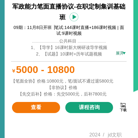
军政能力笔面直播协议-在职定制集训基础
班
09期：11月8日开班
笔试:144课时直播+186课时视频 | 面
试:9课时视频
......................公共科目 .......................
1、【导学】16课时新大纲研读导学视频
展开
2、【试题】10课时+历年试题视频
3、【基础】80+课时基础理论视频
5000 - 10800
4、【基础】24次理论精讲（直播）+2次专项模考讲解（模
￥
考讲解回放）
5、【回顾】8次重点回顾（赠1套全真套卷）(直播回放)
【笔面全协】价格:10800元，笔/面试不通过退5800元
6、【冲刺】12次考前冲刺集训直播
【非协议】价格
7、【进面开通面试】9课时通用视频
【先交后补】价格：先交5000元，后补7800元
......................专业科目 .......................
查看
课程咨询
下载
20+专业科目结合报考岗位自主开课
1、【导学研读视频】解读备考策略、宏观了解考情、内容、
整体框架
2、【基础精讲视频】贴合考纲讲解专业基础理论，全面、具
2024
/
jd文职
体、清晰、透彻