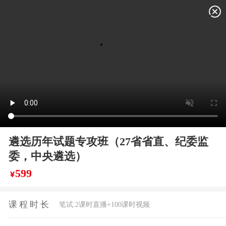
1
/
2
遴选历年试题专攻班（27省省直、纪委监
委，中央遴选）
599
￥
课程时长
笔试:2课时直播+100课时视频