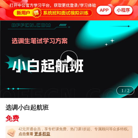
1
/
2
选调小白起航班
免费
42元开通
会员，享专栏课免费、热门课1折起、专属顾问等众多特权
,
更多权益
点击查看