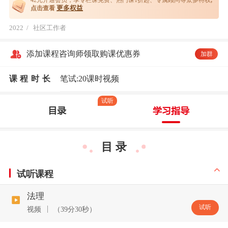
42元开通
会员，享专栏课免费、热门课1折起、专属顾问等众多特权
,
更多权益
点击查看
2022
/
社区工作者
添加课程咨询师领取购课优惠券
加群
课程时长
笔试:20课时视频
试听
目录
学习指导
目 录
试听课程
法理
试听
视频
（39分30秒）