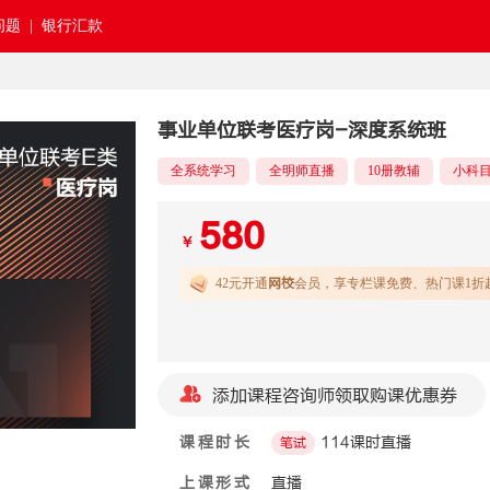
题 |
银行汇款
事业单位联考医疗岗-深度系统班
全系统学习
全明师直播
10册教辅
小科
580
￥
42元开通
网校
会员，享专栏课免费、热门课1折
添加课程咨询师领取购课优惠券
课程时长
114课时直播
笔试
上课形式
直播