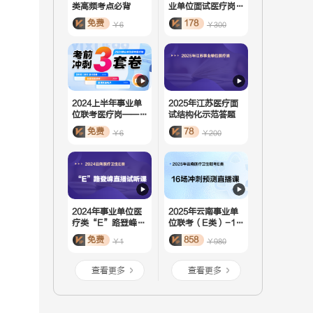
类高频考点必背
业单位面试医疗岗双
咖私教定制班-615
免费
178
￥6
￥300
双咖私教定制班
2024上半年事业单
2025年江苏医疗面
位联考医疗岗——E
试结构化示范答题
类考前3套卷
免费
78
￥6
￥200
2024年事业单位医
2025年云南事业单
疗类“E”路登峰直
位联考（E类）-16
播课
场冲刺预 测直播课
免费
858
￥1
￥980
查看更多
查看更多