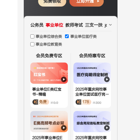
免费领取
立即开通
公务员
事业单位
教师考试
三支一扶
jd文职
国企
医疗
事业单位综合类
事业单位医疗类
事业单位教育类
会员免费专区
会员特惠专区
事业单位E类红宝
2025年重庆网校事
书-精编
业单位面试医疗岗-
615明 师定制班
免费
178
￥9.9
￥300
2025年事业单位E
2025年重庆网校事