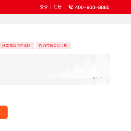
登录
|
注册
珍贵题源历年试题
以点带题灵活运用
/
2023