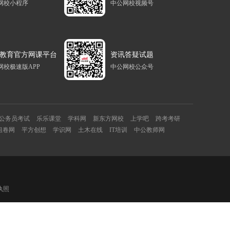
网校小程序
中公网校视频号
教育官方网课平台
资讯答疑试题
网校极速版APP
中公网校公众号
公务员考试
乐乐课堂
学科网
新东方网校
上学吧
跨考考研
组卷网
平方创想
学识网
土木在线
IT培训
中公教师网
执照