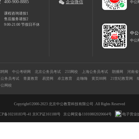
400-900-8885
企业微信
中公
课程咨询请按1
售后服务请按2
9:00-21:00 节假日不休
中公
中公
招聘网
中公考研网
北京公务员考试
233网校
上海公务员考试
朗播网
河南省
江公务员考试
青夏教育
易贤网
卓立教育
走嗨嗨
黄页88网
21世纪教育网
中公网校
Copyright©2000-2023 北京中公教育科技有限公司 .All Rights Reserved
CP备10218183号-41
京ICP证161188号
京公网安备11010802020664号
电子营业