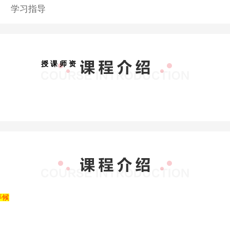
学习指导
授 课 师 资
等候