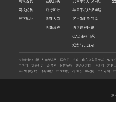
网校首页
在线购买
安卓手机听课问题
网校优势
银行汇款
苹果手机听课问题
线下地址
听课入口
客户端听课问题
听课流程
协议课程问题
OAO课程问题
退费转班规定
友情链接：
浙江人事考试网
医疗卫生招聘
山东公务员考试
银行
中考网
英语听力
高考网
拉钩招聘
智通人才网
培训网
黑龙
事业单位招聘
环球网校
中大网校
考试吧
学易网
中公考研
京I