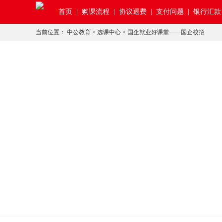
首页
|
购课流程 |
协议退费 |
支付问题 |
银行汇款
当前位置：
中公教育
>
选课中心
>
国企就业好课堂——国企校招