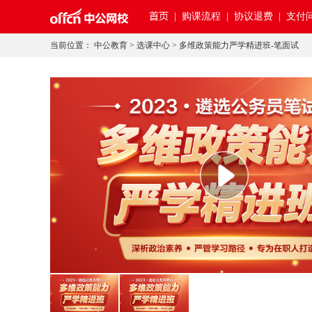
首页
|
购课流程 |
协议退费 |
支付问
当前位置：
中公教育
>
选课中心
>
多维政策能力严学精进班-笔面试