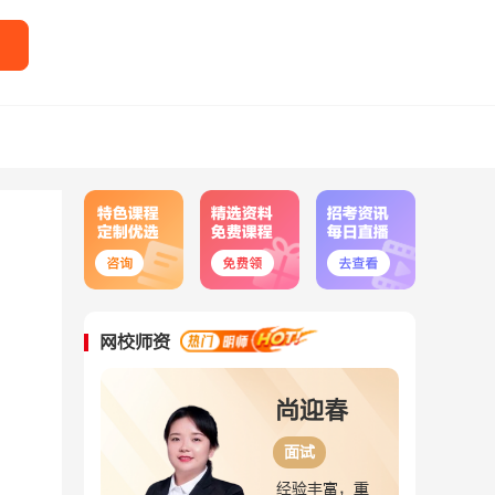
网校师资
尚迎春
刘婉婷
面试
面试
验丰富，重
深耕面试8