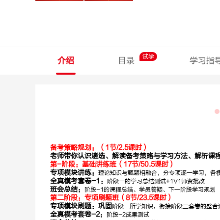
试学
介绍
目录
学习指
备考策略规划：（1节/2.5课时）
老师带你认识遴选、解读备考策略与学习方法、解析课
第-阶段：基础讲练班（17节/50.5课时）
专项模块讲练：
理论知识与甄题相融合，分专项逐一学习，各
孙圣林
石惠胜
全真模考套卷-1：
阶段一的学习总结测试+1V1师资批改
班会总结：
阶段-1的课程总结、学员答疑、下一阶段学习规划
第二阶段：专项刷题班（8节/23.5课时）
申论
专项模块刷题：巩固
阶段一所学知识，衔接阶段三套卷的整合
全真模考套卷-2：
阶段-2成果测试
深耕申论10