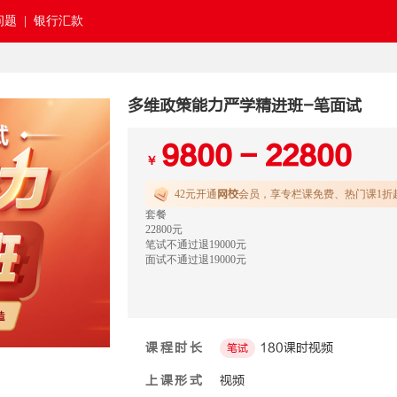
题 |
银行汇款
多维政策能力严学精进班-笔面试
9800 - 22800
￥
42元开通
网校
会员，享专栏课免费、热门课1折
套餐
22800元
笔试不通过退19000元
面试不通过退19000元
课程时长
180课时视频
笔试
上课形式
视频