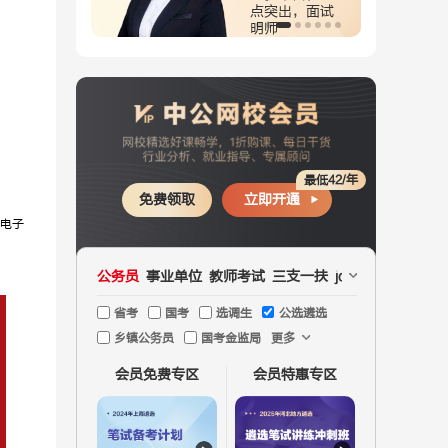
突出，面试
年，霸气正能
师
量
最低42/年
免费领取
立即开通
（电子
公务员
事业单位
教师考试
三支一扶
jd文职
国企
医疗
省考
国考
选调生
公选遴选
乡镇公务员
国考金监局
更多
会员免费专区
会员特惠专区