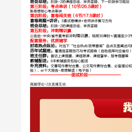
班会总结：
阶段-2的课程总结、学员答疑、下一阶段学习规划
年，金句御姐
第三阶段：考点串讲（10节/26.5课时）
新思想核心考点串讲
第四阶段：套卷闯关班（6节/17.5课时）
套卷刷题+讲评：
5套试卷精讲+老师讲评复习方向
班会总结：
阶段-2的课程总结、学员答疑
第五阶段：
冲刺
精训赢
精训赢
公告后-中央/省市直考前冲刺
：视频30课时+/直播至少
配套服务：优质辅学
时政热点纵论：
对当下“社会热点/政策要闻”由点及面阐述问题
历年试题班：
看遴选答题技巧与考试趋势（自助选择对应省份
班主任群：
首访上课提醒、课程跟课、课程督学、报考提醒等
教辅配送：
6本教辅服务包贴心配送
补充资料：
文章写作素材合集、公文写作素材合集、必备理论知
版）、er十大报告-思想解读（电子版）
——————————面试阶段————————
视频理论+2次直播互动