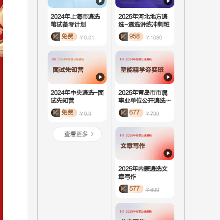
2024年上海市遴选
2025年河北地方遴
笔试备考计划
选-遴选讲练冲刺班
免费
958
￥0.01
￥1080
2024年中央遴选-面
2025年青岛市市属
试先知营
事业单位公开遴选-
塑能精学夯实班
免费
677
￥9.9
￥799
查看更多
2025年内蒙遴选文
章写作
577
￥699