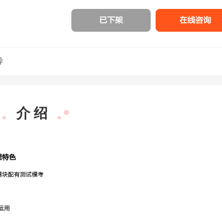
已下架
在线咨询
导
介 绍
程特色
模块配有测试模考
梁春玮
行测理科
运用
深耕数资13
经