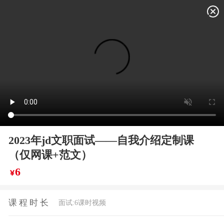
1
/
2
2023年jd文职面试——自我介绍定制课
（仅网课+范文）
6
￥
课程时长
面试:6课时视频