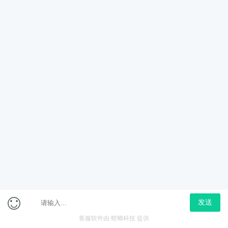
省考
国考
选调生
公选遴选
乡镇公务员
国考金监局
更多
会员免费专区
会员特惠专区
上海市考面试体验课
2026年省考笔试-特色专
项直播（政治理论）
免费
958
￥0.01
￥1080
已下架
在线咨询