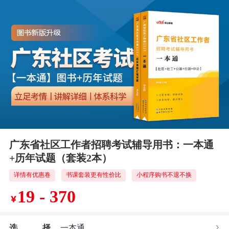
广东省社区工作者招聘考试辅导用书：一本通
+历年试题（套装2本）
详情有优惠卷
书课套装更有性价比
小程序购书不退不换
19 - 370
￥
选
择
一本通