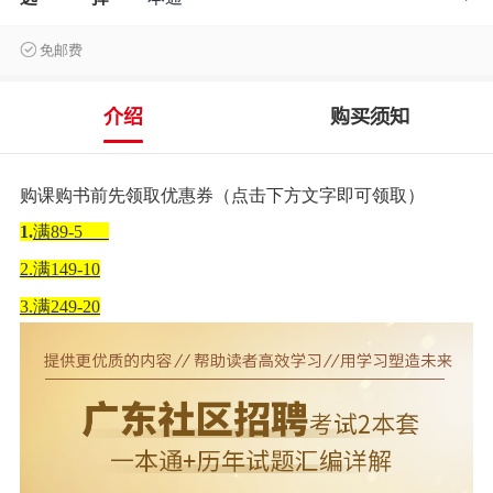
免邮费
介绍
购买须知
购课购书前先领取优惠券（点击下方文字即可领取）
1.
满
89-5
2.满
149-10
3.满
249-20