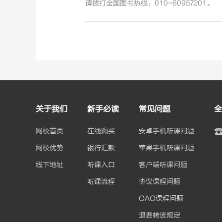
请拨打全国图书热线：010-60957201。
关于我们
新手必读
常见问题
全
网校首页
在线购买
安卓手机听课问题
网校优势
银行汇款
苹果手机听课问题
线下地址
听课入口
客户端听课问题
听课流程
协议课程问题
OAO课程问题
退费转班规定