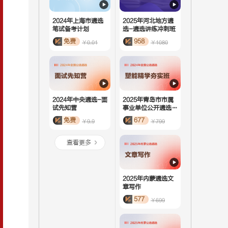
2024年上海市遴选
2025年河北地方遴
笔试备考计划
选-遴选讲练冲刺班
免费
958
￥0.01
￥1080
2024年中央遴选-面
2025年青岛市市属
试先知营
事业单位公开遴选-
塑能精学夯实班
免费
677
￥9.9
￥799
查看更多
2025年内蒙遴选文
章写作
577
￥699