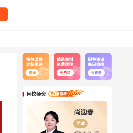
网校师资
尚迎春
刘婉婷
面试
面试