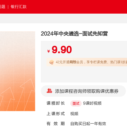
题 |
银行汇款
2024年中央遴选-面试先知营
9.90
￥
42元开通
网校
会员，享专栏课免费、热门课1折
添加课程咨询师领取购课优惠券
课程时长
9课时视频
面试
上课形式
视频
有效期
自购买日起一年有效