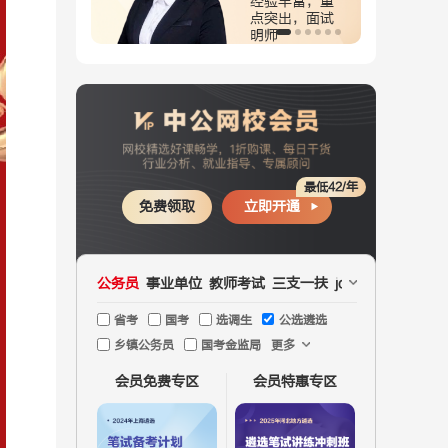
验丰富，重
深耕面试8
突出，面试
年，霸气正能
师
量
最低42/年
免费领取
立即开通
公务员
事业单位
教师考试
三支一扶
jd文职
国企
医疗
省考
国考
选调生
公选遴选
乡镇公务员
国考金监局
更多
会员免费专区
会员特惠专区