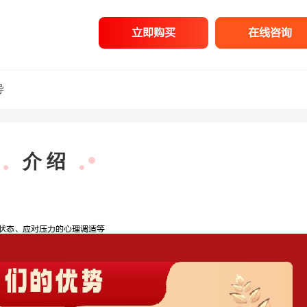
立即购买
在线咨询
导
介 绍
状态、应对压力的心理调适等
梁春玮
行测理科