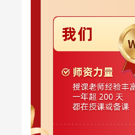
深耕申论10
年，金句御姐