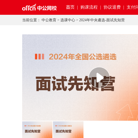
首页
|
购课流程 |
协议退费 |
支付问
当前位置：
中公教育
>
选课中心
>
2024年中央遴选-面试先知营