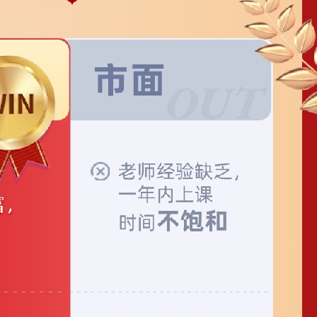
深耕数资13
经
年，方法技巧
点
多
明