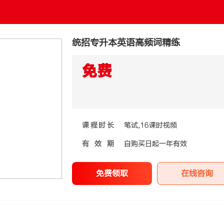
统招专升本英语高频词精练
免费
课程时长
笔试,16课时视频
有效期
自购买日起一年有效
免费领取
在线咨询