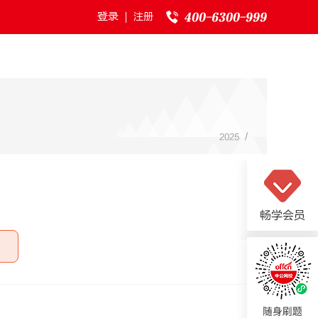
登录
注册
/
2025