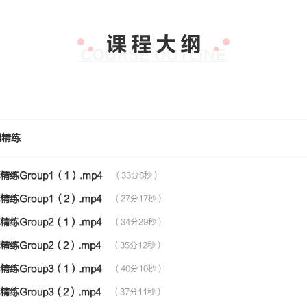
词精练
Group1（1）.mp4
（33分8秒）
Group1（2）.mp4
（27分17秒）
Group2（1）.mp4
（34分29秒）
Group2（2）.mp4
（35分12秒）
Group3（1）.mp4
（40分10秒）
Group3（2）.mp4
（37分11秒）