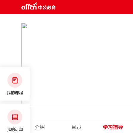
介绍
目录
学习指导