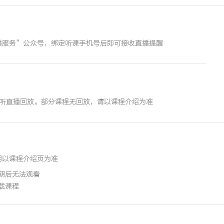
播服务”公众号，绑定听课手机号后即可接收直播提醒
可听直播回放。部分课程无回放，请以课程介绍为准
明以课程介绍页为准
过期后无法观看
载课程