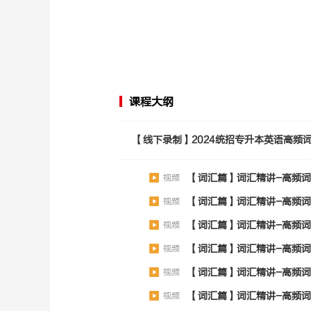
课程大纲
【线下录制】2024统招专升本英语高频
【词汇篇】词汇精讲-高频词精练
视频
【词汇篇】词汇精讲-高频词精练
视频
【词汇篇】词汇精讲-高频词精练
视频
【词汇篇】词汇精讲-高频词精练
视频
【词汇篇】词汇精讲-高频词精练
视频
【词汇篇】词汇精讲-高频词精练
视频