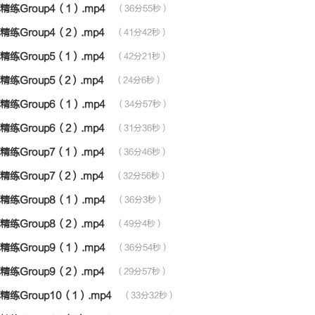
Group4（1）.mp4
（36分55秒）
Group4（2）.mp4
（41分42秒）
Group5（1）.mp4
（42分21秒）
Group5（2）.mp4
（24分6秒）
Group6（1）.mp4
（34分57秒）
Group6（2）.mp4
（31分36秒）
Group7（1）.mp4
（36分46秒）
Group7（2）.mp4
（32分56秒）
Group8（1）.mp4
（36分3秒）
Group8（2）.mp4
（49分4秒）
Group9（1）.mp4
（36分54秒）
Group9（2）.mp4
（29分57秒）
Group10（1）.mp4
（33分32秒）