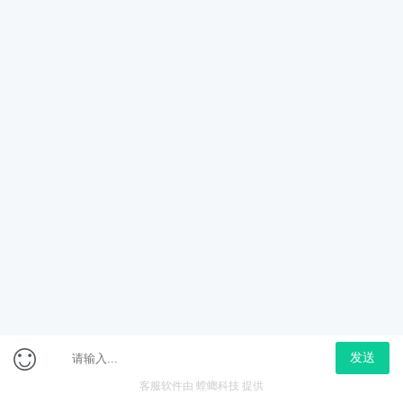
法
基层服务
银行/农商行
军人考试
新职业/职业
社区工作者
社会工作师
村官
公益岗
会员免费专区
会员特惠专区
查看更多
2024年宿州灵璧县韦集
镇乡村振兴专职人员招
聘2人-笔试在职班
立即购买
658
￥780
在线咨询