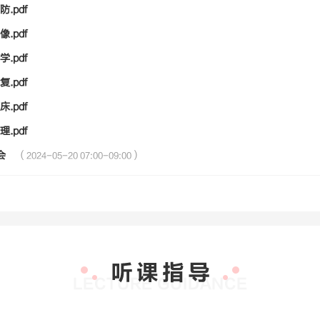
.pdf
.pdf
.pdf
.pdf
.pdf
.pdf
会
（
）
2024-05-20 07:00
-
09:00
？