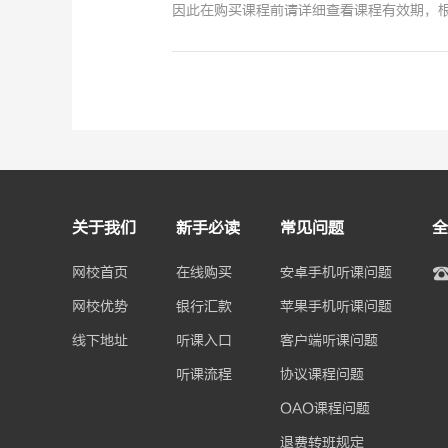
因此在购买课程前请详细查看课程有效期，
关于我们
新手必读
常见问题
全
网校首页
在线购买
安卓手机听课问题
网校优势
银行汇款
苹果手机听课问题
线下地址
听课入口
客户端听课问题
听课流程
协议课程问题
OAO课程问题
退费转班规定