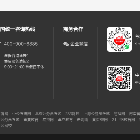
国统一咨询热线
商务合作
考
400-900-8885
企业微信
中
课程咨询请按1
售后服务请按2
9:00-21:00 节假日不休
中
中
招聘网
中公考研网
北京公务员考试
233网校
上海公务员考试
朗播网
河南
江公务员考试
青夏教育
易贤网
卓立教育
走嗨嗨
黄页88网
21世纪教育网
中公网校