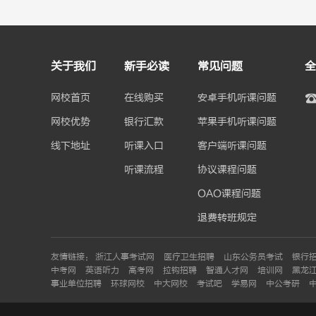
关于我们
新手必读
常见问题
全
网校首页
在线购买
安卓手机听课问题
网校优势
银行汇款
苹果手机听课问题
线下地址
听课入口
客户端听课问题
听课流程
协议课程问题
OAO课程问题
退费转班规定
友情链接：
浙江人事考试网
医疗卫生招聘
山东公务员考试
银行
中考网
英语听力
高考网
拉钩招聘
智通人才网
培训网
黑龙
事业单位招聘
环球网校
中大网校
考试吧
学易网
中公考研