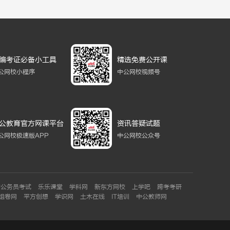
编考证必备小工具
精选免费公开课
公网校小程序
中公网校视频号
公教育官方网课平台
资讯答疑试题
公网校极速版APP
中公网校公众号
省公务员考试
乐乐课堂
学科网
新东方网校
上学吧
跨考考研
组卷网
平方创想
学识网
土木在线
IT培训
中公教师网