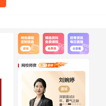
网校师资
尚迎春
刘婉婷
面试
面试
验丰富，重
深耕面试8
突出，面试
年，霸气正能
师
量