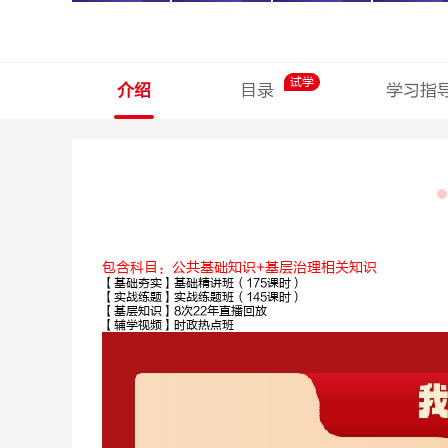
试学
介绍
目录
学习指
包含科目：
公共基础知识+基层治理相关知识
【基础夯实】基础精讲班（175课时）
【实战练题】实战练题班（145课时）
【基层知识】8次22年直播回放
【辅学视频】时政热点班
孙圣林
石惠胜
申论
深耕申论10
年，金句御姐