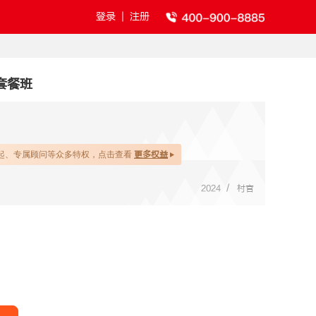
登录
|
注册
套餐班
起、专属顾问等众多特权，点击查看
更多权益
/
2024
村官