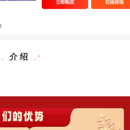
立即购买
在线咨询
导
介 绍
梁春玮
行测理科
深耕数资13
经
年，方法技巧
点
多
明