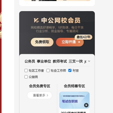
最低42/年
免费领取
立即开通
公务员
事业单位
教师考试
三支一扶
jd文职
国企
医疗
社区工作者
社会工作师
村官
公益岗
会员免费专区
会员特惠专区
查看更多