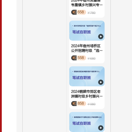
2024年宿州灵璧县
韦集镇乡村振兴专职
人员招聘2人-笔试
658
￥780
在职班
2024年宿州埇桥区
公开招聘村级“选
青”后备干部214
558
￥680
人-笔试在职班
2024铜陵市郊区老
洲镇村级乡村振兴专
干、后备干部招考1
858
￥980
1人-笔试在职班