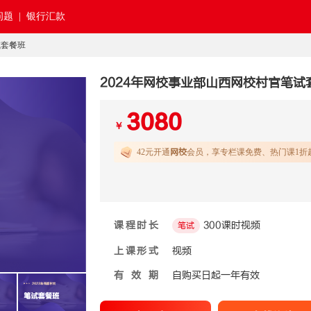
题 |
银行汇款
试套餐班
2024年网校事业部山西网校村官笔试
3080
￥
42元开通
网校
会员，享专栏课免费、热门课1折
课程时长
300课时视频
笔试
上课形式
视频
有效期
自购买日起一年有效