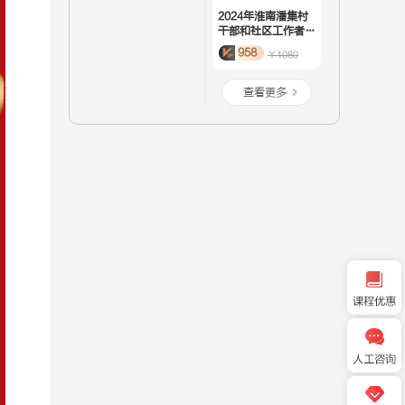
2024年淮南潘集村
干部和社区工作者招
聘43人-笔试在职班
958
￥1080
查看更多