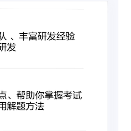
深耕数资13
经
年，方法技巧
点
多
明