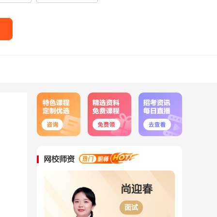
网校师资
尚迎春
刘婉婷
面试
面试