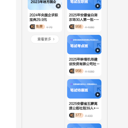
2024年央国企求职
2025年安徽省白湖
宝典29.9元
农场30人第一批-笔
试在职班
免费
958
￥79
￥1080
查看更多
2025年蚌埠机场建
设投资有限公司社招
92人-笔试考点班
958
￥1080
2025安徽省五蒙高
速公路社招39人+劳
务派遣64人-笔试特
377
￥499
惠班