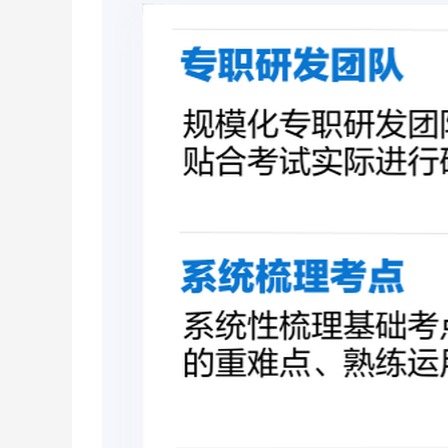
深耕申论10
年，金句御姐