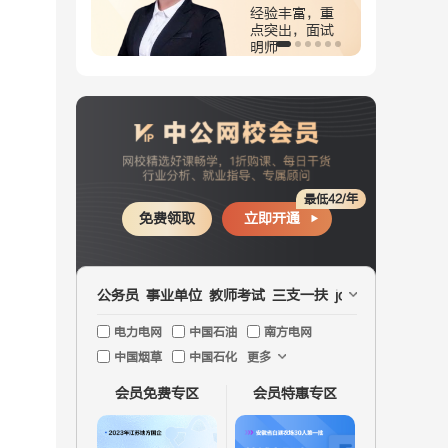
验丰富，重
深耕面试8
突出，面试
年，霸气正能
师
量
最低42/年
免费领取
立即开通
公务员
事业单位
教师考试
三支一扶
jd文职
国企
医疗
电力电网
中国石油
南方电网
中国烟草
中国石化
更多
会员免费专区
会员特惠专区