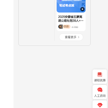
2025安徽省五蒙高
速公路社招39人+劳
务派遣64人-笔试考
658
￥780
点班
查看更多