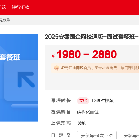
题 |
银行汇款
-无领导
2025安徽国企网校通版-面试套餐班
1980 - 2880
￥
42元开通
网校
会员，享专栏课免费、热门课1折
课程时长
12课时视频
面试
授课科目
结构化面试
上课形式
视频
自定义
无领导-4次互动
无领导