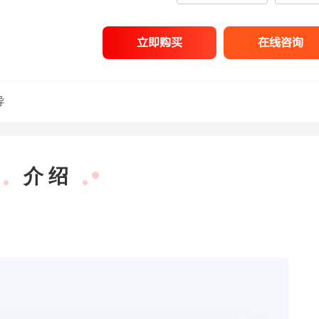
立即购买
在线咨询
导
介 绍
梁春玮
行测理科