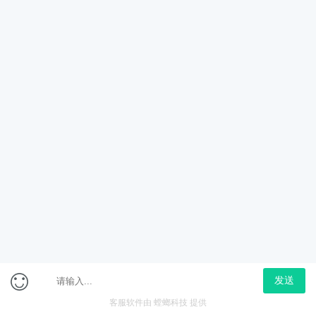
企业文化-中石油
企业文化-中石化
企业文化-中海油
专项讲练班-性格测试
判断推理
数量关系
立即购买
言语理解
在线咨询