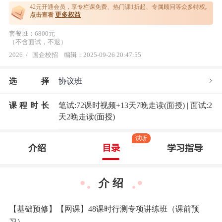
42元开通
会员，享专栏课免费、热门课1折起、专属顾问等众多特权
,
更多权益
点击查看
套餐班：6800元
（不含面试，不退）
2026
/
国企校招
编辑：2025-09-26 20:47:55
选
择
协议班
课程时长
笔试:72课时视频+13天7晚走读(面授) | 面试:2
天2晚走读(面授)
试听
介绍
目录
学习指导
介 绍
【基础预修】【网课】48课时行测专项讲练班（课前预
习）