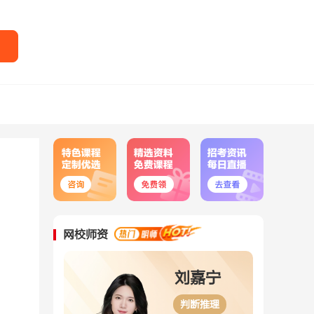
网校师资
刘婉婷
刘嘉宁
面试
判断推理