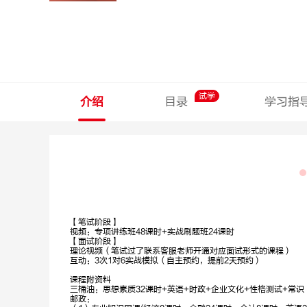
试学
介绍
目录
学习指
【笔试阶段】
视频：专项讲练班48课时+实战刷题班24课时
【面试阶段】
理论视频（笔试过了联系客服老师开通对应面试形式的课程）
互动：3次1对6实战模拟（自主预约，提前2天预约）
石惠胜
梁春玮
课程附资料
三桶油：思想素质32课时+英语+时政+企业文化+性格测试+常识
申论
行测理科
邮政：