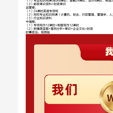
（1）专业知识网课(经济8课时、金融24课时、会计8课时、英语2
（2）邮政常识资料+时政常识
深耕申论10
深耕数资13
运营商：
年，金句御姐
年，方法技巧
（1）24课时英语专项班
多
（2）网校专业知识网课（计算机、财会、行政管理、管理学、人
（3）行业知识资料
中储粮：
（1）专项写作12课时+刷题写作12课时
（2）附赠简答题+案例分析+常识+企业文化+时政
时事政治：视频版