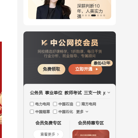
耕面试8
深耕判断10
，霸气正能
年，人美实力
强
最低42/年
免费领取
立即开通
公务员
事业单位
教师考试
三支一扶
jd文职
国企
医疗
电力电网
中国石油
南方电网
中国烟草
中国石化
更多
会员免费专区
会员特惠专区
查看更多