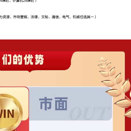
4课时、计算机28课时）
经验丰富，重
深
点突出，面试
年
明师
量
力资源、市场营销、法律、文秘、通信、电气、机械任选其一）