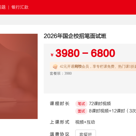
题 |
银行汇款
2026年国企校招笔面试班
3980 - 6800
￥
42元开通
网校
会员，享专栏课免费、热门课1折
套餐班：3980
课程时长
72课时视频
笔试
8课时视频+12课时（3
面试
上课形式
视频+互动
退费协议
套餐班