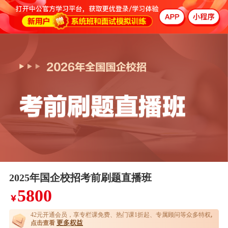
2025年国企校招考前刷题直播班
5800
￥
42元开通
会员，享专栏课免费、热门课1折起、专属顾问等众多特权
,
更多权益
点击查看