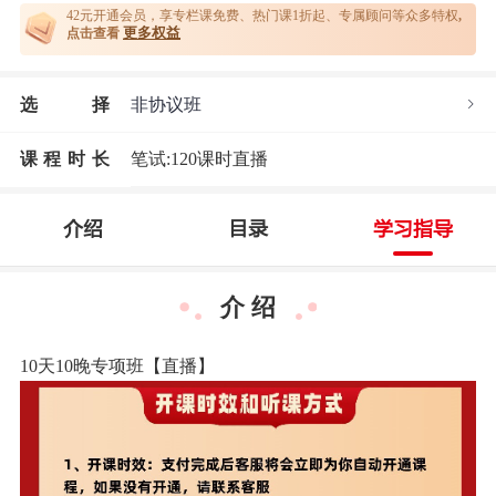
42元开通
会员，享专栏课免费、热门课1折起、专属顾问等众多特权
,
更多权益
点击查看
选
择
非协议班
课程时长
笔试:120课时直播
介绍
目录
学习指导
介 绍
10天10晚专项班【直播】