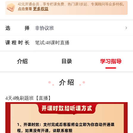
42元开通
会员，享专栏课免费、热门课1折起、专属顾问等众多特权
,
更多权益
点击查看
选
择
非协议班
课程时长
笔试:48课时直播
介绍
目录
学习指导
介 绍
4天4晚刷题班【直播】