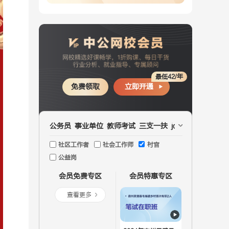
最低42/年
免费领取
立即开通
公务员
事业单位
教师考试
三支一扶
jd文职
国企
医疗
社区工作者
社会工作师
村官
公益岗
会员免费专区
会员特惠专区
查看更多