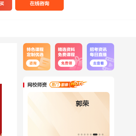
在线咨询
买
网校师资
刘嘉宁
郭荣
判断推理
耕判断10
，人美实力