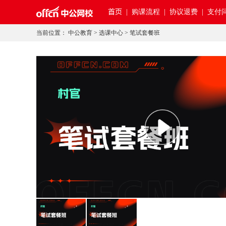
首页
|
购课流程 |
协议退费 |
支付问
当前位置：
中公教育
>
选课中心
>
笔试套餐班