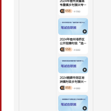
2024年宿州灵璧县
韦集镇乡村振兴专职
人员招聘2人-笔试
658
￥780
在职班
2024年宿州埇桥区
公开招聘村级“选
青”后备干部214
558
￥680
人-笔试在职班
2024铜陵市郊区老
洲镇村级乡村振兴专
干、后备干部招考1
858
￥980
1人-笔试在职班