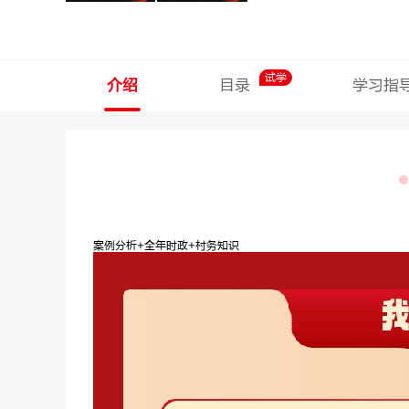
试学
介绍
目录
学习指
案例分析+全年时政+村务知识
梁春玮
尚迎春
行测理科
面试
深耕数资13
经验丰富，重
年，方法技巧
点突出，面试
多
明师