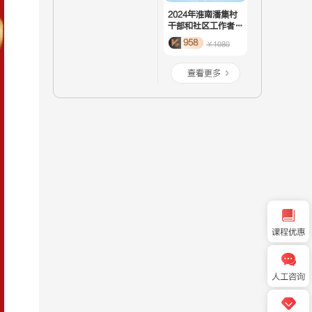
2024年淮南潘集村
干部和社区工作者招
聘43人-笔试在职班
958
￥1080
查看更多