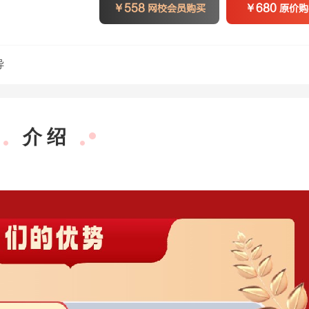
￥
558
￥
680
网校会员购买
原价购
导
介 绍
刘婉婷
面试
深耕面试8
深
年，霸气正能
年
量
强