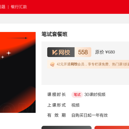
题 |
银行汇款
笔试套餐班
网校
558
原价￥
680
42元开通
网校
会员，享专栏课免费、热门课1折
课程时长
30课时视频
笔试
上课形式
视频
有效期
自购买日起一年有效