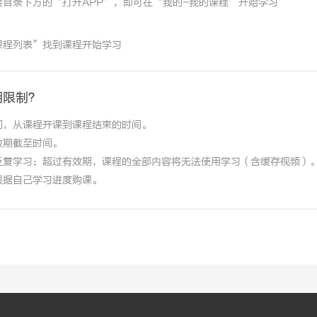
目录下方的“打开APP”，即可在“我的-我的课程”开始学习
课程列表”找到课程开始学习
期限制？
间，从课程开课到课程结束的时间。
效期截至时间。
反复学习；超过有效期，课程的全部内容将无法使用学习（含缓存视频）
根据自己学习进度购课。