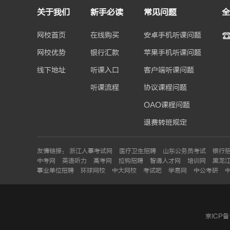
关于我们
新手必读
常见问题
全
网校首页
在线购买
安卓手机听课问题
网校优势
银行汇款
苹果手机听课问题
线下地址
听课入口
客户端听课问题
听课流程
协议课程问题
OAO课程问题
退费转班规定
友情链接：
浙江人事考试网
医疗卫生招聘
山东公务员考试
银行
中考网
英语听力
高考网
拉钩招聘
智通人才网
培训网
黑龙
事业单位招聘
环球网校
中大网校
考试吧
学易网
中公考研
京ICP备1