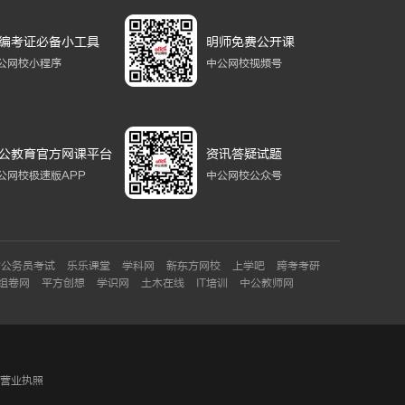
编考证必备小工具
明师免费公开课
公网校小程序
中公网校视频号
公教育官方网课平台
资讯答疑试题
公网校极速版APP
中公网校公众号
省公务员考试
乐乐课堂
学科网
新东方网校
上学吧
跨考考研
组卷网
平方创想
学识网
土木在线
IT培训
中公教师网
营业执照