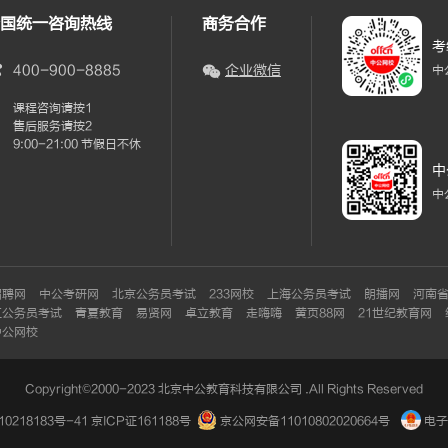
国统一咨询热线
商务合作
考
400-900-8885
企业微信
中
课程咨询请按1
售后服务请按2
9:00-21:00 节假日不休
中
中
招聘网
中公考研网
北京公务员考试
233网校
上海公务员考试
朗播网
河南
江公务员考试
青夏教育
易贤网
卓立教育
走嗨嗨
黄页88网
21世纪教育网
中公网校
Copyright©2000-2023 北京中公教育科技有限公司 .All Rights Reserved
0218183号-41
京ICP证161188号
京公网安备11010802020664号
电子