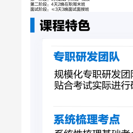
第二阶段：4天2晚在职周末班
面试阶段：≤3天3晚面试面授班
刘婉婷
刘嘉宁
面试
判断推理
深耕面试8
深耕判断10
年，霸气正能
年，人美实力
量
强