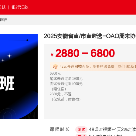
题 |
银行汇款
协议班
2025安徽省直/市直遴选-OAO周末
2880 - 6800
￥
42元开通
网校
会员，享专栏课免费、热门课1折
6800元
笔试未通过退5300元
面试未通过退4000元
（赠住宿）
2880元，不退
（仅笔试，赠住宿）
课程时长
48课时视频+4天2晚走读
笔试