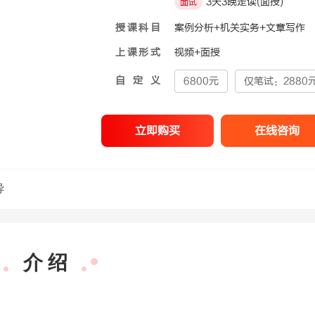
3天3晚走读(面授)
面试
授课科目
案例分析+机关实务+文章写作
上课形式
视频+面授
自定义
6800元
仅笔试：2880
立即购买
在线咨询
导
介 绍