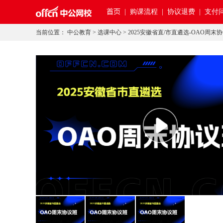
首页
|
购课流程 |
协议退费 |
支付问
当前位置：
中公教育
>
选课中心
>
2025安徽省直/市直遴选-OAO周末