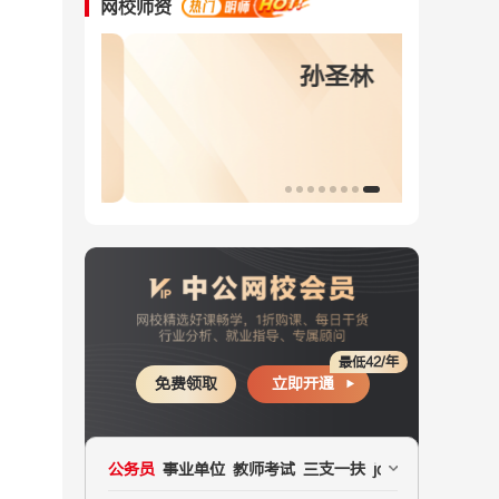
网校师资
陈桂阳
孙圣林
最低42/年
免费领取
立即开通
公务员
事业单位
教师考试
三支一扶
jd文职
国企
医疗