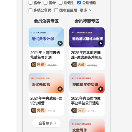
省考
国考
选调生
公选遴选
乡镇公务员
国考金监局
更多
会员免费专区
会员特惠专区
2024年上海市遴选
2025年河北地方遴
笔试备考计划
选-遴选讲练冲刺班
免费
958
￥0.01
￥1080
2024年中央遴选-面
2025年青岛市市属
试先知营
事业单位公开遴选-
塑能精学夯实班
免费
677
￥9.9
￥799
查看更多