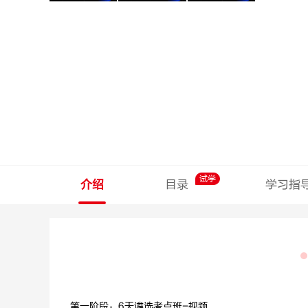
试学
介绍
目录
学习指
第一阶段：6天遴选考点班-视频