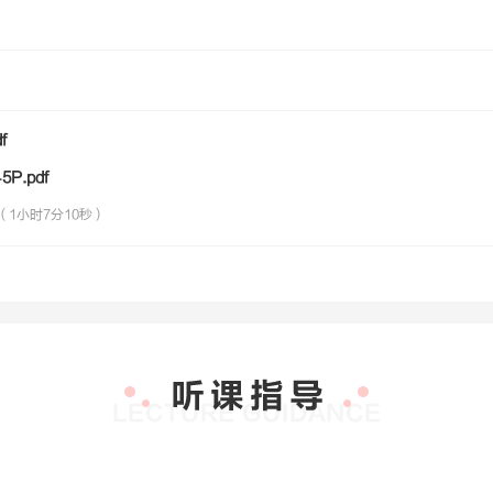
f
P.pdf
（1小时7分10秒）
？