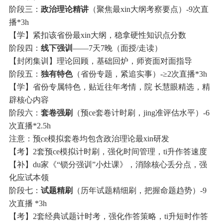
阶段三：
政治理论精讲
（聚焦最xin大纲考察要点）-9次直
播*3h
【学】紧扣该省份最xin大纲，稳拿硬性知识点分数
阶段四：
线下强训
——7天7晚（面授/走读）
【封闭集训】理论回顾，基础回炉，师资面对面指导
阶段五：
独有特色
（省份专题，紧追实事）-≥2次直播*3h
【学】省份专属特色，贴近往年考情，院 长慧眼精选，精
辟核心内容
阶段六：
套卷强刷
（预ce套卷计时刷，jing准评估水平）-6
次直播*2.5h
注意：预ce模拟套卷均包含政治理论最xin研发
【考】2套预ce模拟计时刷，强化时间管理，ti升作答速度
【补】du家《“锁分强训”小灶课》，消除核心丢分点，强
化应试本领
阶段七：
试题精刷
（历年试题精细刷，把握命题趋势）-9
次直播 *3h
【考】2套经典试题计时考，强化作答策略，ti升短时作答