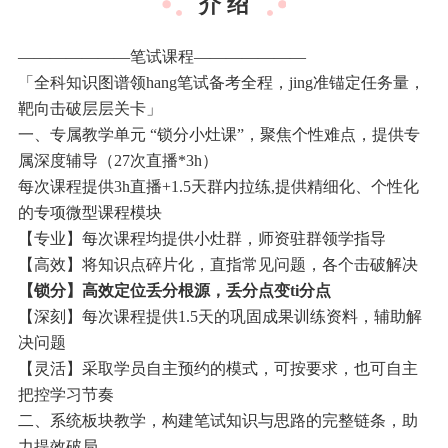
介 绍
———————笔试课程———————
「全科知识图谱领hang笔试备考全程，jing准锚定任务量，
靶向击破层层关卡」
一、专属教学单元 “锁分小灶课”，聚焦个性难点，提供专
属深度辅导（27次直播*3h）
每次课程提供3h直播+1.5天群内拉练,提供精细化、个性化
的专项微型课程模块
【专业】每次课程均提供小灶群，师资驻群领学指导
【高效】将知识点碎片化，直指常见问题，各个击破解决
【锁分】高效定位丢分根源，丢分点变ti分点
【深刻】每次课程提供1.5天的巩固成果训练资料，辅助解
决问题
【灵活】采取学员自主预约的模式，可按要求，也可自主
把控学习节奏
二、系统板块教学，构建笔试知识与思路的完整链条，助
力提效破局