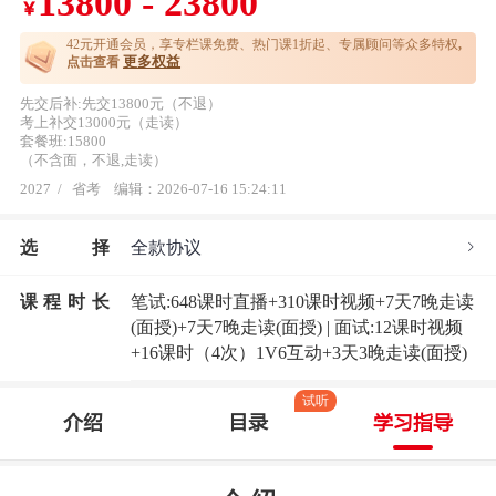
13800 - 23800
￥
42元开通
会员，享专栏课免费、热门课1折起、专属顾问等众多特权
,
更多权益
点击查看
先交后补:先交13800元（不退）
考上补交13000元（走读）
套餐班:15800
（不含面，不退,走读）
2027
/
省考
编辑：2026-07-16 15:24:11
选
择
全款协议
课程时长
笔试:648课时直播+310课时视频+7天7晚走读
(面授)+7天7晚走读(面授) | 面试:12课时视频
+16课时（4次）1V6互动+3天3晚走读(面授)
试听
介绍
目录
学习指导