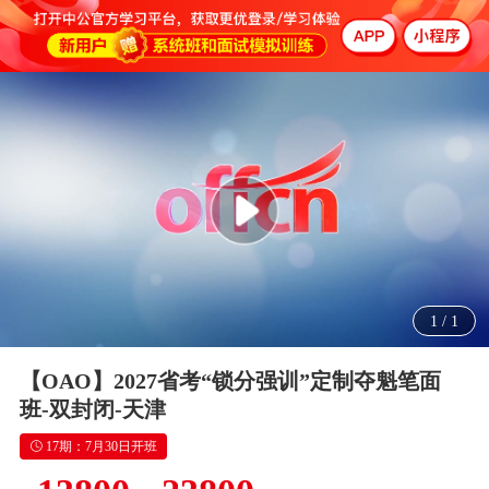
1
/
1
【OAO】2027省考“锁分强训”定制夺魁笔面
班-双封闭-天津
17期：7月30日开班