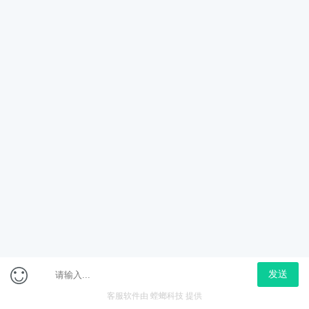
省考
国考
选调生
公选遴选
乡镇公务员
国考金监局
更多
会员免费专区
会员特惠专区
上海市考面试体验课
2026年省考笔试-特色专
项直播（政治理论）
免费
958
￥0.01
￥1080
立即购买
在线咨询