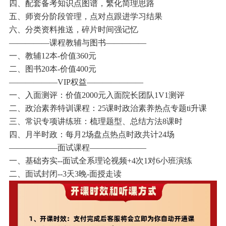
四、配套备考知识点图谱，繁化简理思路
五、师资分阶段管理，点对点跟进学习结果
六、分类资料推送，碎片时间强记忆
—————课程教辅与图书—————
一、教辅12本-价值360元
二、图书20本-价值400元
——————VIP权益———————
一、入面测评：价值2000元入面院长团队1V1测评
二、政治素养特训课程：25课时政治素养热点专题ti升课
三、常识专项讲练班：梳理题型、总结方法8课时
四、月半时政：每月2场盘点热点时政共计24场
——————面试课程———————
一、基础夯实--面试全系理论视频+4次1对6小班演练
二、面试封闭--3天3晚-面授走读