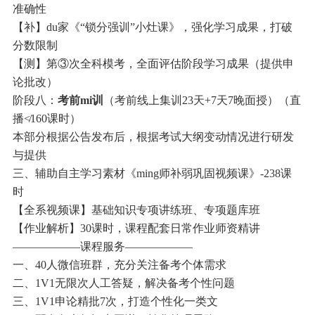
准确性
【补】du家《“锁分强训”小灶课》，强化学习成果，打破
分数限制
【测】第③次全科模考，全面评估阶段学习成果（提供申
论批改）
阶段八：
考前mi训
（考前线上集训23天+7天7晚面授）（直
播≮160课时）
本部分根据公告发布后，根据考试大纲变动情况进行研发
与提供
三、辅助自主学习素材《ming师补弱巩固视频课》-238课
时
【全系视频课】基础知识专项讲练班、专项题库班
【作业解析】30课时，课程配套日常作业师资精讲
——————课程服务——————
一、40人微信班群，充分关注备考个体需求
二、1V1无限次人工答疑，解决备考个性问题
三、1V1申论精批7次，打造个性化一类文