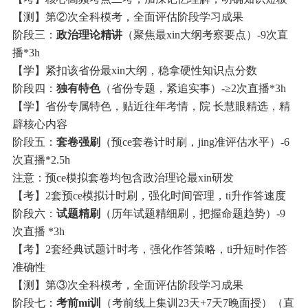
【测】第②次全科模考，全面评估阶段学习成果
阶段三：
政治理论精讲
（聚焦最xin大纲考察要点）-9次直
播*3h
【学】紧扣该省份最xin大纲，稳拿硬性知识点分数
阶段四：
独有特色
（省份专题，紧追实事）-≥2次直播*3h
【学】省份专属特色，贴近往年考情，院 长慧眼精选，精
辟核心内容
阶段五：
套卷强刷
（预ce套卷计时刷，jing准评估水平）-6
次直播*2.5h
注意：预ce模拟套卷均包含政治理论最xin研发
【考】2套预ce模拟计时刷，强化时间管理，ti升作答速度
阶段六：
试题精刷
（历年试题精细刷，把握命题趋势）-9
次直播 *3h
【考】2套经典试题计时考，强化作答策略，ti升短时作答
准确性
【测】第③次全科模考，全面评估阶段学习成果
阶段七：
考前mi训
（考前线上集训23天+7天7晚面授）（直