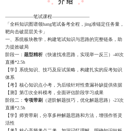
介 绍
——————笔试课程————————
「全科知识图谱领hang笔试备考全程，jing准锚定任务量，
靶向击破层层关卡」
一、系统板块教学，构建笔试知识与思路的完整链条，助
力提效破局
阶段一：
题型精析
（快速找准思路，实现举一反三）-40次
直播*2.5h
【学】系统知识、技巧及应试策略，构建扎实的应考知识
体系
【考】核心知识点小考，为后续针对性查漏补缺提供依据
【测】第①次全科模考，全面评估阶段学习成果
阶段二：
专项带刷
（进阶解题技巧，优化解题思路）-23次
直播*2.5h
【学】师资带刷，分享多种解题思路和方法，增强作答灵
活性
【考】核心高频考点二考，加深记忆理解，明确知识短板