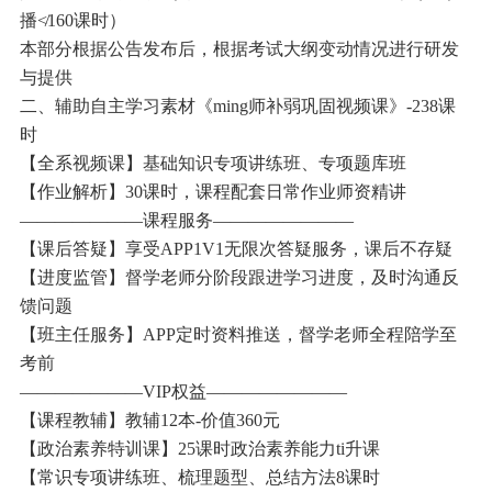
播≮160课时）
本部分根据公告发布后，根据考试大纲变动情况进行研发
与提供
二、辅助自主学习素材《ming师补弱巩固视频课》-238课
时
【全系视频课】基础知识专项讲练班、专项题库班
【作业解析】30课时，课程配套日常作业师资精讲
———————课程服务————————
【课后答疑】享受APP1V1无限次答疑服务，课后不存疑
【进度监管】督学老师分阶段跟进学习进度，及时沟通反
馈问题
【班主任服务】APP定时资料推送，督学老师全程陪学至
考前
———————VIP权益————————
【课程教辅】教辅12本-价值360元
【政治素养特训课】25课时政治素养能力ti升课
【常识专项讲练班、梳理题型、总结方法8课时