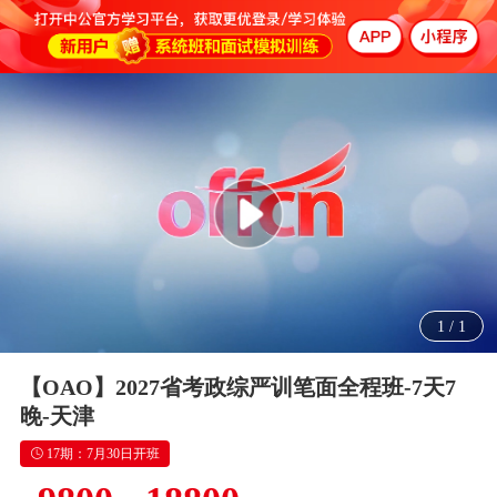
1
/
1
【OAO】2027省考政综严训笔面全程班-7天7
晚-天津
17期：7月30日开班