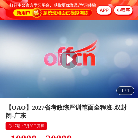
1
/
1
【OAO】2027省考政综严训笔面全程班-双封
闭-广东
17期：7月30日开班