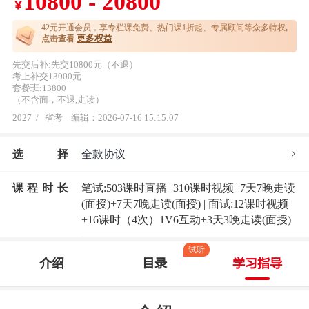
10800 - 20800
￥
42元开通
会员，享专栏课免费、热门课1折起、专属顾问等众多特权
,
更多权益
点击查看
先交后补:先交10800元（不退）
考上补交13000元
套餐班:13800
（不含面，不退,走读）
2027
/
省考
编辑：2026-07-16 15:15:07
选
择
全款协议
课程时长
笔试:503课时直播+310课时视频+7天7晚走读
(面授)+7天7晚走读(面授) | 面试:12课时视频
+16课时（4次）1V6互动+3天3晚走读(面授)
试听
介绍
目录
学习指导