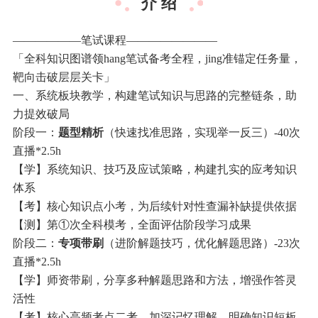
介 绍
——————笔试课程————————
「全科知识图谱领hang笔试备考全程，jing准锚定任务量，
靶向击破层层关卡」
一、系统板块教学，构建笔试知识与思路的完整链条，助
力提效破局
阶段一：
题型精析
（快速找准思路，实现举一反三）-40次
直播*2.5h
【学】系统知识、技巧及应试策略，构建扎实的应考知识
体系
【考】核心知识点小考，为后续针对性查漏补缺提供依据
【测】第①次全科模考，全面评估阶段学习成果
阶段二：
专项带刷
（进阶解题技巧，优化解题思路）-23次
直播*2.5h
【学】师资带刷，分享多种解题思路和方法，增强作答灵
活性
【考】核心高频考点二考，加深记忆理解，明确知识短板