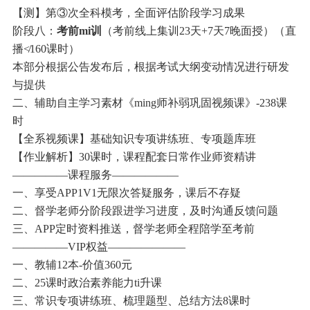
【测】第③次全科模考，全面评估阶段学习成果
阶段八：
考前mi训
（考前线上集训23天+7天7晚面授）（直
播≮160课时）
本部分根据公告发布后，根据考试大纲变动情况进行研发
与提供
二、辅助自主学习素材《ming师补弱巩固视频课》-238课
时
【全系视频课】基础知识专项讲练班、专项题库班
【作业解析】30课时，课程配套日常作业师资精讲
—————课程服务——————
一、享受APP1V1无限次答疑服务，课后不存疑
二、督学老师分阶段跟进学习进度，及时沟通反馈问题
三、APP定时资料推送，督学老师全程陪学至考前
—————VIP权益———————
一、教辅12本-价值360元
二、25课时政治素养能力ti升课
三、常识专项讲练班、梳理题型、总结方法8课时