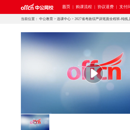
首页
|
购课流程 |
协议退费 |
支付问
当前位置：
中公教育
>
选课中心
>
2027省考政综严训笔面全程班-纯线