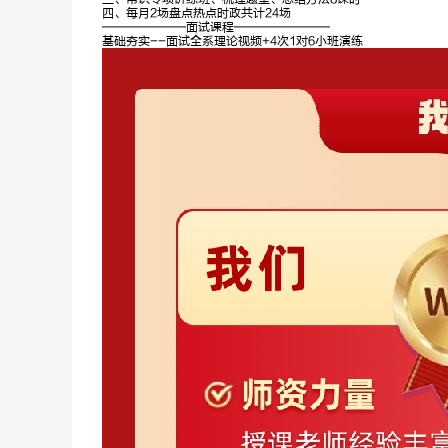
四、每月2场盘点热点时政共计24场
———————面试课程————————
基础夯实--面试全系理论视频+4次1对6小班演练