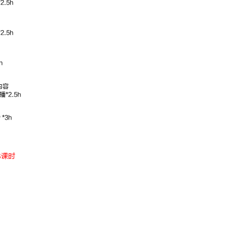
.5h
梁春玮
.5h
行测理科
深耕数资13
经
年，方法技巧
点
h
多
明
内容
*2.5h
*3h
8课时