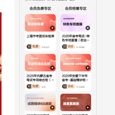
会员免费专区
会员特惠专区
上海市考面试体验课
2026年省考笔试-特
色专项直播（政治理
论）
免费
958
￥0.01
￥1080
2025年内蒙古省考
2025年安徽下半年
笔试专项综合班（活
省考-基础精讲班-
动课）
公安专业知识
免费
958
￥5
￥1080