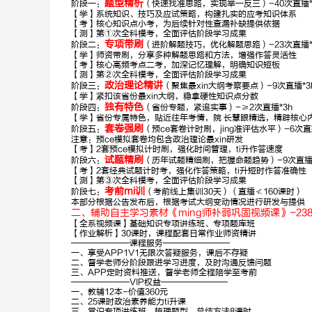
题型精析
阶段一：
（快速找准思路，实现举一反三）-40次直播*2
【学】系统知识、技巧及应试策略，构建扎实的应考知识体系
孙圣林
石惠胜
【考】核心知识点小考，为后续针对性查漏补缺提供依据
【测】第①次全科模考，全面评估阶段学习成果
专项带刷
阶段二：
（进阶解题技巧，优化解题思路）-23次直播*2
申论
【学】师资带刷，分享多种解题思路和方法，增强作答灵活性
【考】核心高频考点二考，加深记忆理解，明确知识短板
深耕申论10
【测】第②次全科模考，全面评估阶段学习成果
年，金句御姐
政治理论精讲
阶段三：
（聚焦最xin大纲考察要点）-9次直播*3
【学】紧扣该省份最xin大纲，稳拿硬性知识点分数
独有特色
阶段四：
（省份专题，紧追实事）-≥2次直播*3h
【学】省份专属特色，贴近往年考情，院 长慧眼精选，精辟核心
套卷强刷
阶段五：
（预ce套卷计时刷，jing准评估水平）-6次直播
注意：预ce模拟套卷均包含政治理论最xin研发
【考】2套预ce模拟计时刷，强化时间管理，ti升作答速度
试题精刷
阶段六：
（历年试题精细刷，把握命题趋势）-9次直播 
【考】2套经典试题计时考，强化作答策略，ti升短时作答准确性
【测】第③次全科模考，全面评估阶段学习成果
考前mi训
阶段七：
（考前线上集训30天）（直播≮160课时）
本部分根据公告发布后，根据考试大纲变动情况进行研发与提供
二、辅助自主学习素材《ming师补弱巩固视频课》-23
【全系视频课】基础知识专项讲练班、专项题库班
【作业解析】30课时，课程配套日常作业师资精讲
———————课程服务————————
一、享受APP1V1无限次答疑服务，课后不存疑
二、督学老师分阶段跟进学习进度，及时沟通反馈问题
三、APP定时资料推送，督学老师全程陪学至考前
———————VIP权益————————
一、教辅12本-价值360元
二、25课时政治素养能力ti升课
三、常识专项讲练班、梳理题型、总结方法8课时