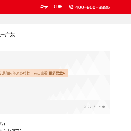
登录
|
注册
上-广东
专属顾问等众多特权，点击查看
更多权益
/
2027
省考
视频
次）1V6互动