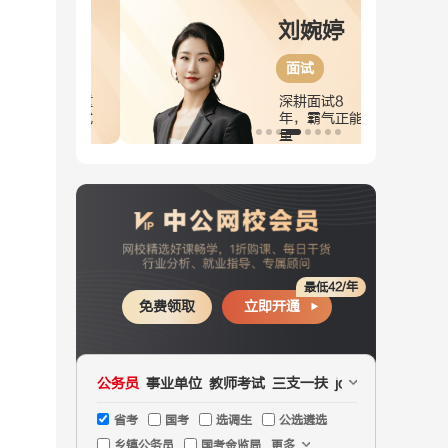
尚迎春
刘婉婷
面试
面试
验丰富，重
深耕面试8
突出，面试
年，霸气正能
师
量
最低42/年
免费领取
立即开通
公务员
事业单位
教师考试
三支一扶
jd文职
国企
医疗
省考
国考
选调生
公选遴选
乡镇公务员
国考金监局
更多