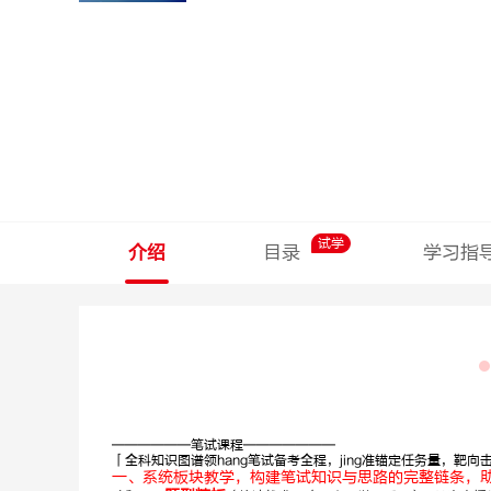
试学
介绍
目录
学习指
——————笔试课程———————
「全科知识图谱领hang笔试备考全程，jing准锚定任务量，靶向
一、系统板块教学，构建笔试知识与思路的完整链条，