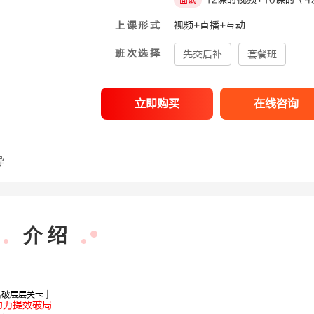
面试
上课形式
视频+直播+互动
班次选择
先交后补
套餐班
立即购买
在线咨询
导
介 绍
击破层层关卡」
助力提效破局