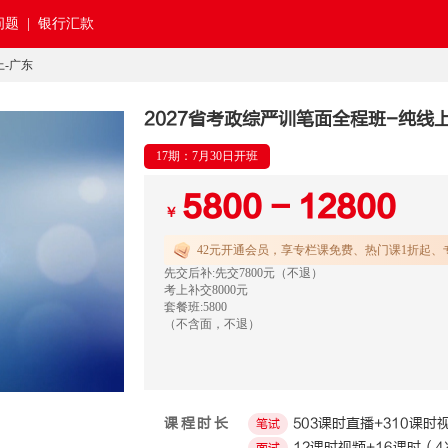
题 |
银行汇款
上-广东
2027省考政综严训笔面全程班-纯线
17期：7月30日开班
5800 - 12800
￥
42元开通
会员，享专栏课免费、热门课1折起、
先交后补:先交7800元（不退）
考上补交8000元
套餐班:5800
（不含面，不退）
课程时长
503课时直播+310课时
笔试
12课时视频+16课时（4