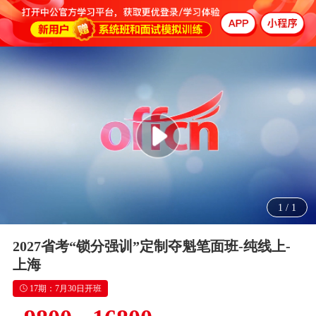
1
/
1
2027省考“锁分强训”定制夺魁笔面班-纯线上-
上海
17期：7月30日开班