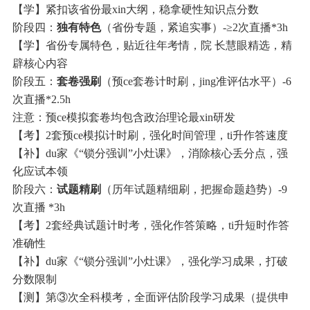
【学】紧扣该省份最xin大纲，稳拿硬性知识点分数
阶段四：
独有特色
（省份专题，紧追实事）-≥2次直播*3h
【学】省份专属特色，贴近往年考情，院 长慧眼精选，精
辟核心内容
阶段五：
套卷强刷
（预ce套卷计时刷，jing准评估水平）-6
次直播*2.5h
注意：预ce模拟套卷均包含政治理论最xin研发
【考】2套预ce模拟计时刷，强化时间管理，ti升作答速度
【补】du家《“锁分强训”小灶课》，消除核心丢分点，强
化应试本领
阶段六：
试题精刷
（历年试题精细刷，把握命题趋势）-9
次直播 *3h
【考】2套经典试题计时考，强化作答策略，ti升短时作答
准确性
【补】du家《“锁分强训”小灶课》，强化学习成果，打破
分数限制
【测】第③次全科模考，全面评估阶段学习成果（提供申