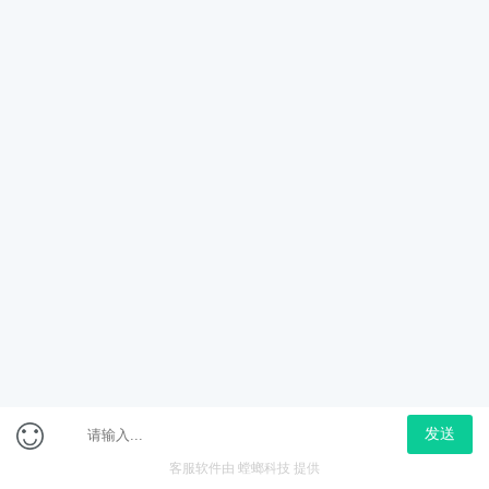
联系我们
在线客服：在本页点击【咨询】
电话客服：400-900-8885
工作时间：课程咨询请按1（9:00-22:00），学员服务请
按2（9:00-21:00），节假日不休
网校师资
立即购买
在线咨询