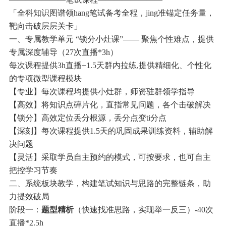
「全科知识图谱领hang笔试备考全程，jing准锚定任务量，
靶向击破层层关卡」
一、专属教学单元 “锁分小灶课”—— 聚焦个性难点，提供
专属深度辅导（27次直播*3h）
每次课程提供3h直播+1.5天群内拉练,提供精细化、个性化
的专项微型课程模块
【专业】每次课程均提供小灶群，师资驻群领学指导
【高效】将知识点碎片化，直指常见问题，各个击破解决
【锁分】高效定位丢分根源，丢分点变ti分点
【深刻】每次课程提供1.5天的巩固成果训练资料，辅助解
决问题
【灵活】采取学员自主预约的模式，可按要求，也可自主
把控学习节奏
二、系统板块教学，构建笔试知识与思路的完整链条，助
力提效破局
阶段一：
题型精析
（快速找准思路，实现举一反三）-40次
直播*2.5h