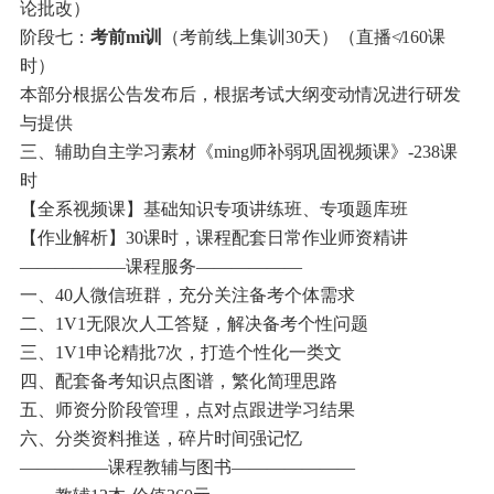
论批改）
阶段七：
考前mi训
（考前线上集训30天）（直播≮160课
时）
本部分根据公告发布后，根据考试大纲变动情况进行研发
与提供
三、辅助自主学习素材《ming师补弱巩固视频课》-238课
时
【全系视频课】基础知识专项讲练班、专项题库班
【作业解析】30课时，课程配套日常作业师资精讲
——————课程服务——————
一、40人微信班群，充分关注备考个体需求
二、1V1无限次人工答疑，解决备考个性问题
三、1V1申论精批7次，打造个性化一类文
四、配套备考知识点图谱，繁化简理思路
五、师资分阶段管理，点对点跟进学习结果
六、分类资料推送，碎片时间强记忆
—————课程教辅与图书———————