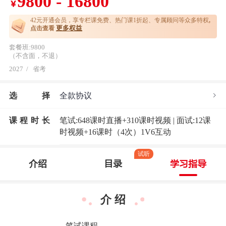
9800 - 16800
￥
42元开通
会员，享专栏课免费、热门课1折起、专属顾问等众多特权
,
更多权益
点击查看
套餐班:9800
（不含面，不退）
2027
/
省考
选
择
全款协议
课程时长
笔试:648课时直播+310课时视频 | 面试:12课
时视频+16课时（4次）1V6互动
试听
介绍
目录
学习指导
介 绍
———————笔试课程————————