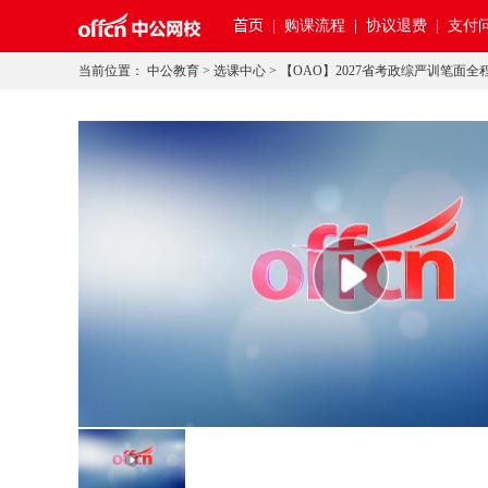
首页
|
购课流程 |
协议退费 |
支付问
当前位置：
中公教育
>
选课中心
>
【OAO】2027省考政综严训笔面全程