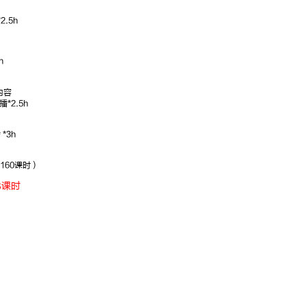
.5h
面试
经验丰富，重
深
点突出，面试
年
h
明师
量
内容
*2.5h
*3h
160课时）
8课时