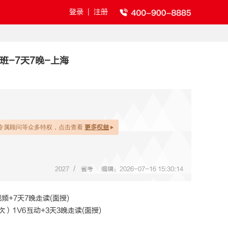
登录
|
注册
班-7天7晚-上海
专属顾问等众多特权，点击查看
更多权益
/
2027
省考
编辑：2026-07-16 15:30:14
视频+7天7晚走读(面授)
次）1V6互动+3天3晚走读(面授)