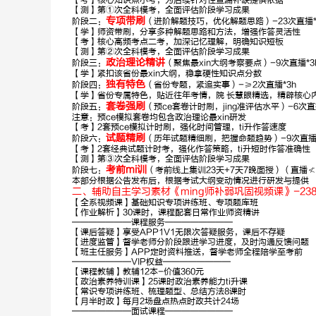
【考】核心知识点小考，为后续针对性查漏补缺提供依据
【测】第①次全科模考，全面评估阶段学习成果
专项带刷
阶段二：
（进阶解题技巧，优化解题思路）-23次直播*2
申论
行测理科
【学】师资带刷，分享多种解题思路和方法，增强作答灵活性
【考】核心高频考点二考，加深记忆理解，明确知识短板
深耕申论10
深耕数资13
【测】第②次全科模考，全面评估阶段学习成果
年，金句御姐
年，方法技巧
政治理论精讲
阶段三：
（聚焦最xin大纲考察要点）-9次直播*3
多
【学】紧扣该省份最xin大纲，稳拿硬性知识点分数
独有特色
阶段四：
（省份专题，紧追实事）-≥2次直播*3h
【学】省份专属特色，贴近往年考情，院 长慧眼精选，精辟核心
套卷强刷
阶段五：
（预ce套卷计时刷，jing准评估水平）-6次直播
注意：预ce模拟套卷均包含政治理论最xin研发
【考】2套预ce模拟计时刷，强化时间管理，ti升作答速度
试题精刷
阶段六：
（历年试题精细刷，把握命题趋势）-9次直播 
【考】2套经典试题计时考，强化作答策略，ti升短时作答准确性
【测】第③次全科模考，全面评估阶段学习成果
考前mi训
阶段七：
（考前线上集训23天+7天7晚面授）（直播≮
本部分根据公告发布后，根据考试大纲变动情况进行研发与提供
二、辅助自主学习素材《ming师补弱巩固视频课》-23
【全系视频课】基础知识专项讲练班、专项题库班
【作业解析】30课时，课程配套日常作业师资精讲
———————课程服务————————
【课后答疑】享受APP1V1无限次答疑服务，课后不存疑
【进度监管】督学老师分阶段跟进学习进度，及时沟通反馈问题
【班主任服务】APP定时资料推送，督学老师全程陪学至考前
———————VIP权益————————
【课程教辅】教辅12本-价值360元
【政治素养特训课】25课时政治素养能力ti升课
【常识专项讲练班、梳理题型、总结方法8课时
【月半时政】每月2场盘点热点时政共计24场
———————面试课程————————