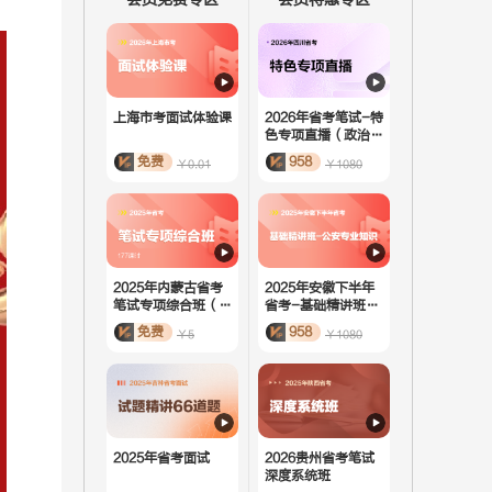
上海市考面试体验课
2026年省考笔试-特
色专项直播（政治理
论）
免费
958
￥0.01
￥1080
2025年内蒙古省考
2025年安徽下半年
笔试专项综合班（活
省考-基础精讲班-
动课）
公安专业知识
免费
958
￥5
￥1080
2025年省考面试
2026贵州省考笔试
深度系统班