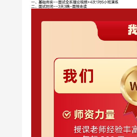
一、基础夯实--面试全系理论视频+4次1对6小班演练
二、面试封闭--3天3晚-面授走读