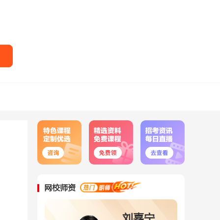
网校师资
刘婉婷
刘嘉宁