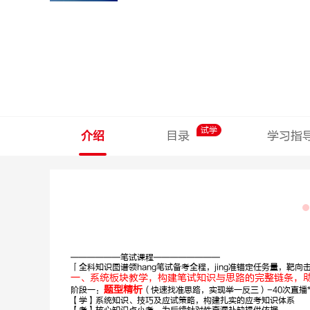
试学
介绍
目录
学习指
——————笔试课程————————
「全科知识图谱领hang笔试备考全程，jing准锚定任务量，靶向
一、系统板块教学，构建笔试知识与思路的完整链条，
题型精析
阶段一：
（快速找准思路，实现举一反三）-40次直播*2
【学】系统知识、技巧及应试策略，构建扎实的应考知识体系
石惠胜
梁春玮