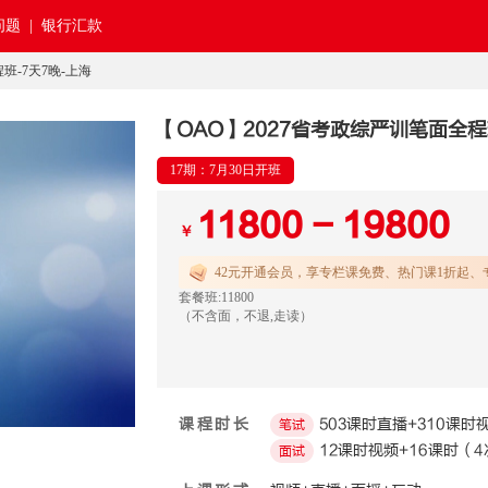
题 |
银行汇款
班-7天7晚-上海
【OAO】2027省考政综严训笔面全程
17期：7月30日开班
11800 - 19800
￥
42元开通
会员，享专栏课免费、热门课1折起、
套餐班:11800
（不含面，不退,走读）
课程时长
503课时直播+310课时
笔试
12课时视频+16课时（4
面试