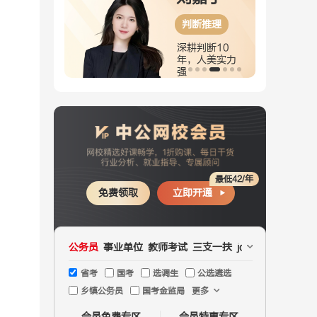
面试
判断推理
耕面试8
深耕判断10
，霸气正能
年，人美实力
强
最低42/年
免费领取
立即开通
公务员
事业单位
教师考试
三支一扶
jd文职
国企
医疗
省考
国考
选调生
公选遴选
乡镇公务员
国考金监局
更多
会员免费专区
会员特惠专区