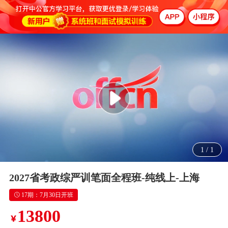
1
/
1
2027省考政综严训笔面全程班-纯线上-上海
17期：7月30日开班
13800
￥