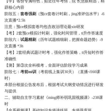
【学】省份专属特色，贴近往年考情，院 长慧眼精选，精
辟核心内容
阶段五：
套卷强刷
（预ce套卷计时刷，jing准评估水平）-6
次直播*2.5h
注意：预ce模拟套卷均包含政治理论最xin研发
【考】2套预ce模拟计时刷，强化时间管理，ti升作答速度
阶段六：
试题精刷
（历年试题精细刷，把握命题趋势）-9
次直播 *3h
【考】2套经典试题计时考，强化作答策略，ti升短时作答
准确性
【测】第③次全科模考，全面评估阶段学习成果
阶段七：
考前mi训
（考前线上集训30天）（直播≮160课
时）
本部分根据公告发布后，根据考试大纲变动情况进行研发
与提供
二、辅助自主学习素材《ming师补弱巩固视频课》-238课
时
【全系视频课】基础知识专项讲练班、专项题库班