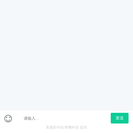
更多
会员免费专区
会员特惠专区
上海市考面试体验课
2026年省考笔试-特色专
项直播（政治理论）
免费
958
￥0.01
￥1080
立即购买
在线咨询
2025年内蒙古省考笔试
2025年安徽下半年省考-
专项综合班（活动课）
基础精讲班-公安专业知