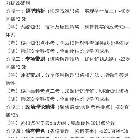
力提效破局
阶段一：
题型精析
（快速找准思路，实现举一反三）-40次
直播*2.5h
【学】系统知识、技巧及应试策略，构建扎实的应考知识
体系
【考】核心知识点小考，为后续针对性查漏补缺提供依据
【测】第①次全科模考，全面评估阶段学习成果
阶段二：
专项带刷
（进阶解题技巧，优化解题思路）-23次
直播*2.5h
【学】师资带刷，分享多种解题思路和方法，增强作答灵
活性
【考】核心高频考点二考，加深记忆理解，明确知识短板
【测】第②次全科模考，全面评估阶段学习成果
阶段三：
政治理论精讲
（聚焦最xin大纲考察要点）-9次直
播*3h
【学】紧扣该省份最xin大纲，稳拿硬性知识点分数
阶段四：
独有特色
（省份专题，紧追实事）-≥2次直播*3h