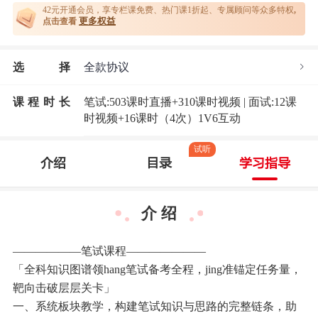
42元开通
会员，享专栏课免费、热门课1折起、专属顾问等众多特权
,
更多权益
点击查看
选
择
全款协议
课程时长
笔试:503课时直播+310课时视频 | 面试:12课
时视频+16课时（4次）1V6互动
试听
介绍
目录
学习指导
介 绍
——————笔试课程———————
「全科知识图谱领hang笔试备考全程，jing准锚定任务量，
靶向击破层层关卡」
一、系统板块教学，构建笔试知识与思路的完整链条，助