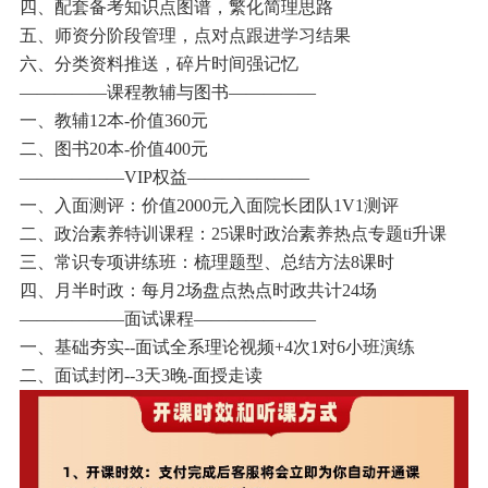
四、配套备考知识点图谱，繁化简理思路
五、师资分阶段管理，点对点跟进学习结果
六、分类资料推送，碎片时间强记忆
—————课程教辅与图书—————
一、教辅12本-价值360元
二、图书20本-价值400元
——————VIP权益———————
一、入面测评：价值2000元入面院长团队1V1测评
二、政治素养特训课程：25课时政治素养热点专题ti升课
三、常识专项讲练班：梳理题型、总结方法8课时
四、月半时政：每月2场盘点热点时政共计24场
——————面试课程———————
一、基础夯实--面试全系理论视频+4次1对6小班演练
二、面试封闭--3天3晚-面授走读