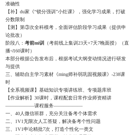
准确性
【补】du家《“锁分强训”小灶课》，强化学习成果，打破
分数限制
【测】第③次全科模考，全面评估阶段学习成果（提供申
论批改）
阶段八：
考前mi训
（考前线上集训23天+7天7晚面授）（直
播≮160课时）
本部分根据公告发布后，根据考试大纲变动情况进行研发
与提供
三、辅助自主学习素材《ming师补弱巩固视频课》-238课
时
【全系视频课】基础知识专项讲练班、专项题库班
【作业解析】30课时，课程配套日常作业师资精讲
——————课程服务——————
一、40人微信班群，充分关注备考个体需求
二、1V1无限次人工答疑，解决备考个性问题
三、1V1申论精批7次，打造个性化一类文