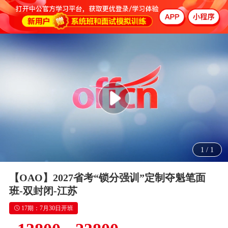
1
/
1
【OAO】2027省考“锁分强训”定制夺魁笔面
班-双封闭-江苏
17期：7月30日开班