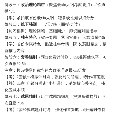
阶段三：
政治理论精讲
（聚焦最xin大纲考察要点）-9次直
播*3h
【学】紧扣该省份最xin大纲，稳拿硬性知识点分数
阶段四：
线下强训
——7天7晚（面授/走读）
【封闭集训】理论回顾，基础回炉，师资面对面指导
阶段五：
独有特色
（省份专题，紧追实事）-≥2次直播*3h
【学】省份专属特色，贴近往年考情，院 长慧眼精选，精
辟核心内容
阶段六：
套卷强刷
（预ce套卷计时刷，jing准评估水平）-6
次直播*2.5h
注意：预ce模拟套卷均包含政治理论最xin研发
【考】2套预ce模拟计时刷，强化时间管理，ti升作答速度
【补】du家《“锁分强训”小灶课》，消除核心丢分点，强
化应试本领
阶段七：
试题精刷
（历年试题精细刷，把握命题趋势）-9
次直播 *3h
【考】2套经典试题计时考，强化作答策略，ti升短时作答