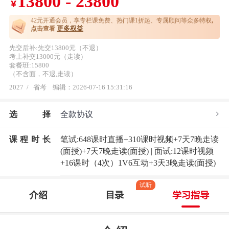
13800 - 23800
￥
42元开通
会员，享专栏课免费、热门课1折起、专属顾问等众多特权
,
更多权益
点击查看
先交后补:先交13800元（不退）
考上补交13000元（走读）
套餐班:15800
（不含面，不退,走读）
2027
/
省考
编辑：2026-07-16 15:31:16
选
择
全款协议
课程时长
笔试:648课时直播+310课时视频+7天7晚走读
(面授)+7天7晚走读(面授) | 面试:12课时视频
+16课时（4次）1V6互动+3天3晚走读(面授)
试听
介绍
目录
学习指导