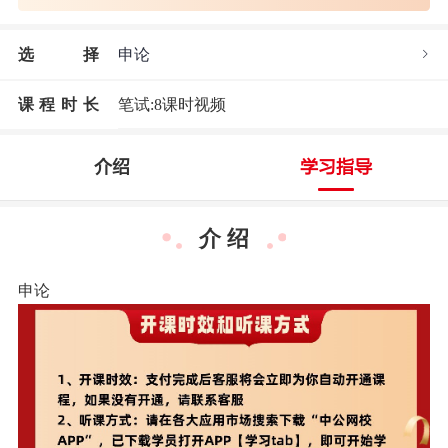
选
择
申论
课程时长
笔试:8课时视频
介绍
学习指导
介 绍
申论