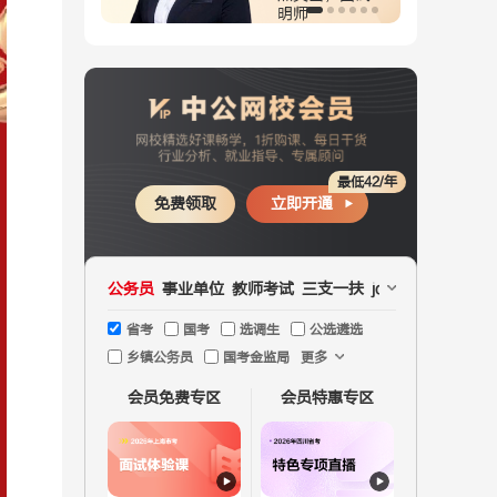
师
量
最低42/年
免费领取
立即开通
公务员
事业单位
教师考试
三支一扶
jd文职
国企
医疗
省考
国考
选调生
公选遴选
乡镇公务员
国考金监局
更多
会员免费专区
会员特惠专区