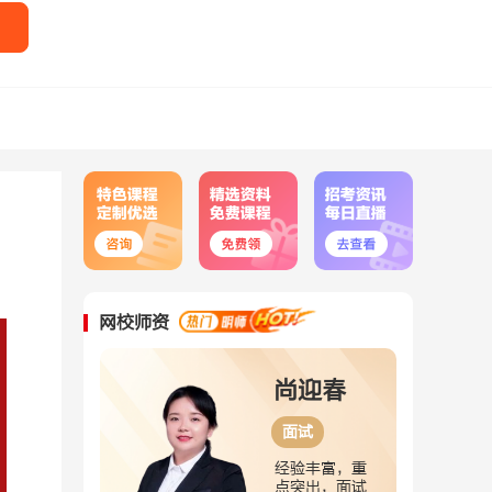
网校师资
尚迎春
刘婉婷
面试
面试
验丰富，重
深耕面试8
突出，面试
年，霸气正能