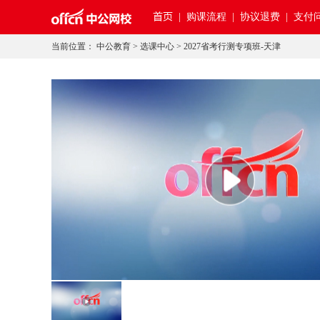
首页
|
购课流程 |
协议退费 |
支付问
当前位置：
中公教育
>
选课中心
>
2027省考行测专项班-天津