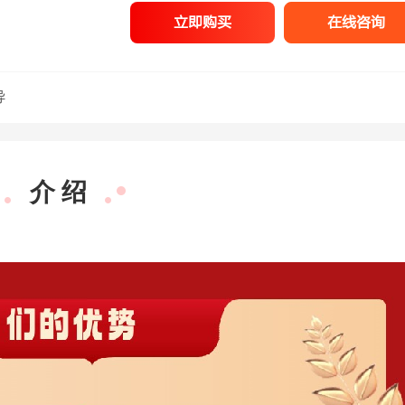
立即购买
在线咨询
导
介 绍
梁春玮
行测理科
深耕数资13
经
年，方法技巧
点