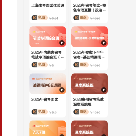
上海市考面试体验课
2026年省考笔试-特
色专项直播（政治理
论）
免费
958
￥0.01
￥1080
2025年内蒙古省考
2025年安徽下半年
笔试专项综合班（活
省考-基础精讲班-
动课）
公安专业知识
免费
958
￥5
￥1080
2025年省考面试
2026贵州省考笔试
深度系统班
免费
958
￥9.9
￥1080