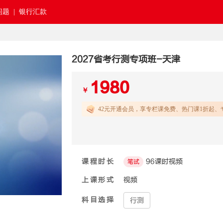
题 |
银行汇款
2027省考行测专项班-天津
1980
￥
42元开通
会员，享专栏课免费、热门课1折起、
课程时长
96课时视频
笔试
上课形式
视频
科目选择
行测