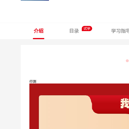
试学
介绍
目录
学习指
行测
孙圣林
石惠胜
申论
深耕申论10
年，金句御姐