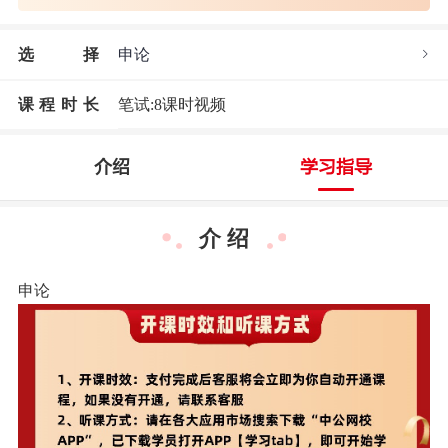
选
择
申论
课程时长
笔试:8课时视频
介绍
学习指导
介 绍
申论