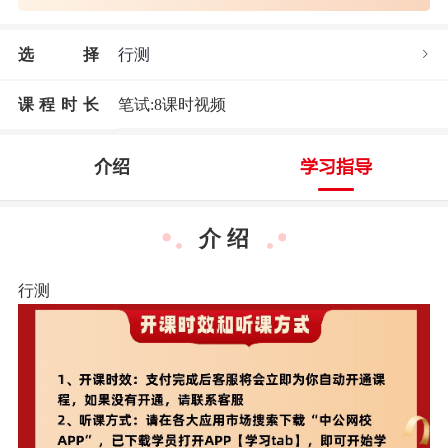
选
择
行测
课程时长
笔试:8课时视频
介绍
学习指导
介 绍
行测