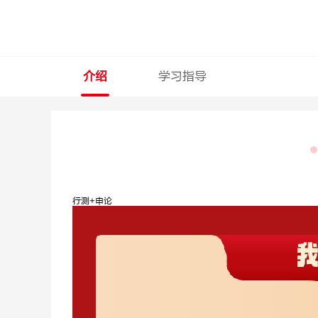
介绍
学习指导
行测+申论
石惠胜
梁春玮
申论
行测理科
深耕申论10
深耕数资13
年，金句御姐
年，方法技巧