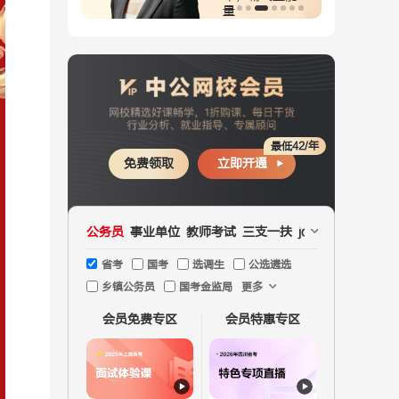
强
最低42/年
免费领取
立即开通
公务员
事业单位
教师考试
三支一扶
jd文职
国企
医疗
省考
国考
选调生
公选遴选
乡镇公务员
国考金监局
更多
会员免费专区
会员特惠专区