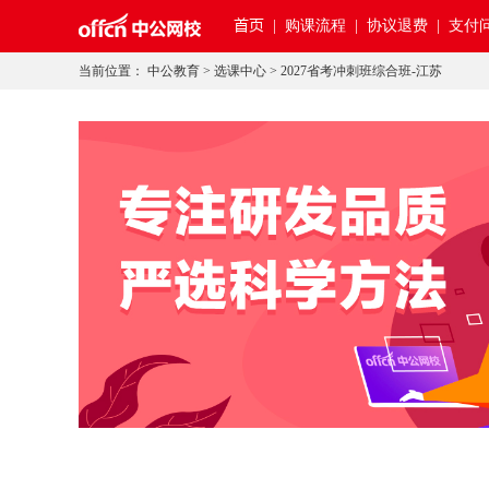
首页
|
购课流程 |
协议退费 |
支付问
当前位置：
中公教育
>
选课中心
>
2027省考冲刺班综合班-江苏