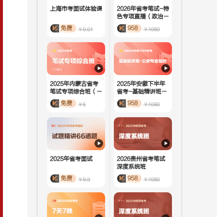
上海市考面试体验课
2026年省考笔试-特
色专项直播（政治理
论）
免费
958
￥0.01
￥1080
2025年内蒙古省考
2025年安徽下半年
笔试专项综合班（活
省考-基础精讲班-
动课）
公安专业知识
免费
958
￥5
￥1080
2025年省考面试
2026贵州省考笔试
深度系统班
免费
958
￥9.9
￥1080