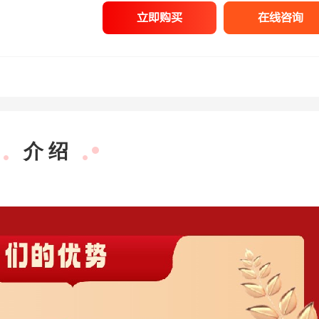
立即购买
在线咨询
介 绍
尚迎春
面试
经验丰富，重
深
点突出，面试
年