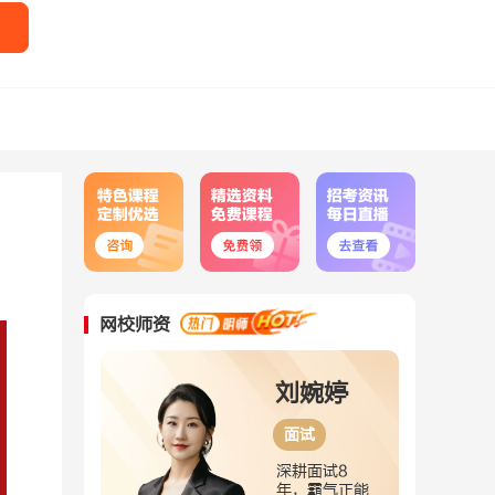
网校师资
刘婉婷
刘嘉宁
面试
判断推理
耕面试8
深耕判断10
，霸气正能
年，人美实力