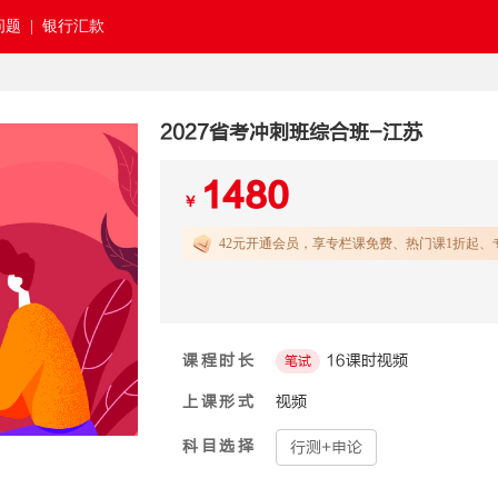
题 |
银行汇款
2027省考冲刺班综合班-江苏
1480
￥
42元开通
会员，享专栏课免费、热门课1折起、
课程时长
16课时视频
笔试
上课形式
视频
科目选择
行测+申论