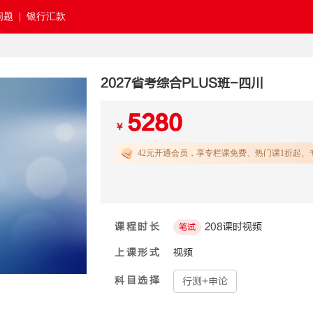
题 |
银行汇款
2027省考综合PLUS班-四川
5280
￥
42元开通
会员，享专栏课免费、热门课1折起、
课程时长
208课时视频
笔试
上课形式
视频
科目选择
行测+申论