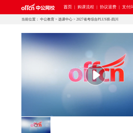
首页
|
购课流程 |
协议退费 |
支付问
当前位置：
中公教育
>
选课中心
>
2027省考综合PLUS班-四川