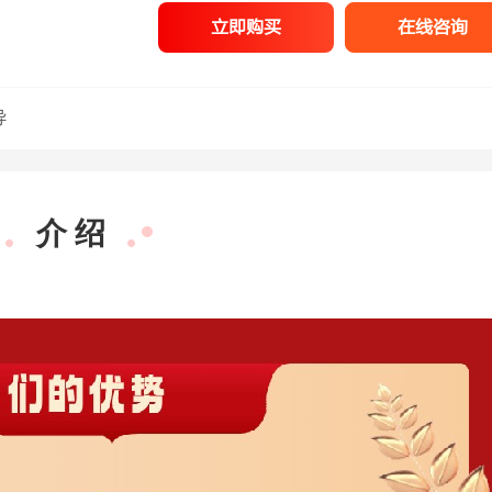
立即购买
在线咨询
导
介 绍
梁春玮
行测理科
深耕数资13
经
年，方法技巧
点