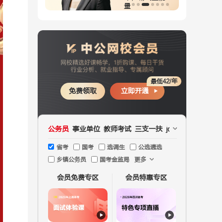
师
量
最低42/年
免费领取
立即开通
公务员
事业单位
教师考试
三支一扶
jd文职
国企
医疗
省考
国考
选调生
公选遴选
乡镇公务员
国考金监局
更多
会员免费专区
会员特惠专区