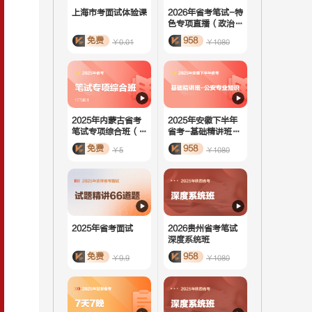
上海市考面试体验课
2026年省考笔试-特
色专项直播（政治理
论）
免费
958
￥0.01
￥1080
2025年内蒙古省考
2025年安徽下半年
笔试专项综合班（活
省考-基础精讲班-
动课）
公安专业知识
免费
958
￥5
￥1080
2025年省考面试
2026贵州省考笔试
深度系统班
免费
958
￥9.9
￥1080