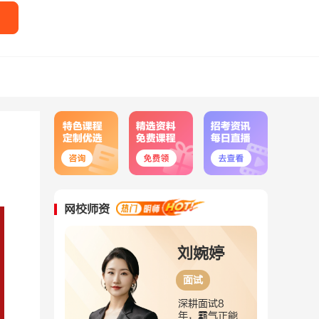
网校师资
尚迎春
刘婉婷
面试
面试
验丰富，重
深耕面试8
突出，面试
年，霸气正能