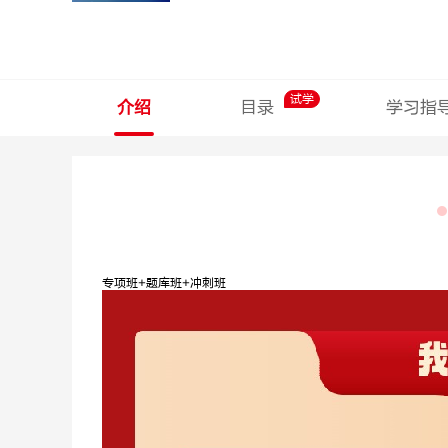
试学
介绍
目录
学习指
专项班+题库班+冲刺班
孙圣林
石惠胜
申论
深耕申论10
年，金句御姐