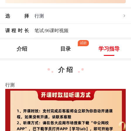
选
择
行测
课程时长
笔试:96课时视频
试听
介绍
目录
学习指导
介 绍
行测