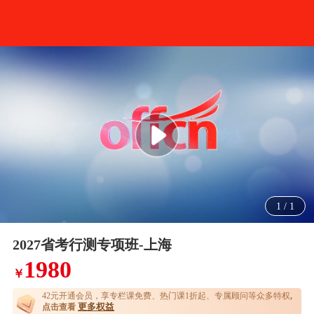
1
/
1
2027省考行测专项班-上海
1980
￥
42元开通
会员，享专栏课免费、热门课1折起、专属顾问等众多特权
,
更多权益
点击查看