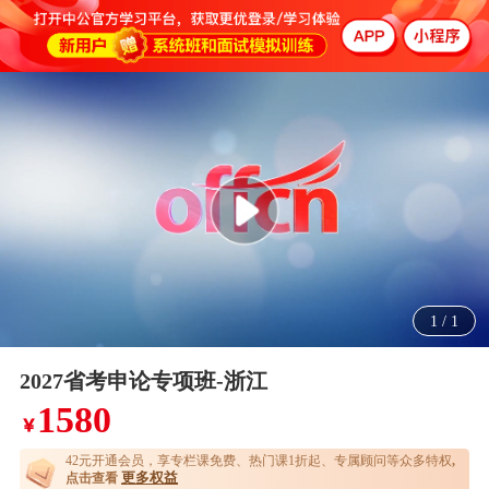
1
/
1
2027省考申论专项班-浙江
1580
￥
42元开通
会员，享专栏课免费、热门课1折起、专属顾问等众多特权
,
更多权益
点击查看