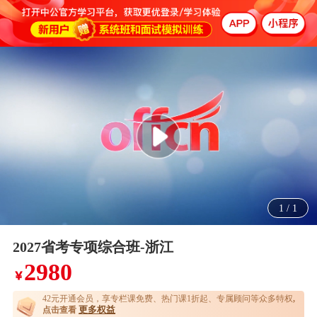
1
/
1
2027省考专项综合班-浙江
2980
￥
42元开通
会员，享专栏课免费、热门课1折起、专属顾问等众多特权
,
更多权益
点击查看