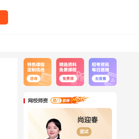
网校师资
梁春玮
尚迎春
行测理科
面试