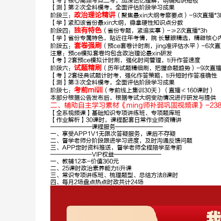
【考】核心高频考点二考，加深记忆理解，明确知识短板
【测】第②次全科模考，全面评估阶段学习成果
政治理论精讲
阶段三：
（聚焦最xin大纲考察要点）-9次直播*3
【学】紧扣该省份最xin大纲，稳拿硬性知识点分数
独有特色
阶段四：
（省份专题，紧追实事）-≥2次直播*3h
【学】省份专属特色，贴近往年考情，院 长慧眼精选，精辟核心
套卷强刷
阶段五：
（预ce套卷计时刷，jing准评估水平）-6次直播
注意：预ce模拟套卷均包含政治理论最xin研发
【考】2套预ce模拟计时刷，强化时间管理，ti升作答速度
试题精刷
阶段六：
（历年试题精细刷，把握命题趋势）-9次直播 
【考】2套经典试题计时考，强化作答策略，ti升短时作答准确性
【测】第③次全科模考，全面评估阶段学习成果
考前mi训
阶段七：
（考前线上集训30天）（直播≮160课时）
本部分根据公告发布后，根据考试大纲变动情况进行研发与提供
二、辅助自主学习素材《ming师补弱巩固视频课》-23
【全系视频课】基础知识专项讲练班、专项题库班
【作业解析】30课时，课程配套日常作业师资精讲
———————课程服务————————
一、享受APP1V1无限次答疑服务，课后不存疑
二、督学老师分阶段跟进学习进度，及时沟通反馈问题
三、APP定时资料推送，督学老师全程陪学至考前
———————VIP权益————————
一、教辅12本-价值360元
二、25课时政治素养能力ti升课
三、常识专项讲练班、梳理题型、总结方法8课时
四、每月2场盘点热点时政共计24场