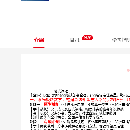
试学
介绍
目录
学习指
———————笔试课程————————
「全科知识图谱领hang笔试备考全程，jing准锚定任务量，靶向
一、系统板块教学，构建笔试知识与思路的完整链条，
题型精析
阶段一：
（快速找准思路，实现举一反三）-40次直播*2
【学】系统知识、技巧及应试策略，构建扎实的应考知识体系
孙圣林
【考】核心知识点小考，为后续针对性查漏补缺提供依据
【测】第①次全科模考，全面评估阶段学习成果
专项带刷
阶段二：
（进阶解题技巧，优化解题思路）-23次直播*2
【学】师资带刷，分享多种解题思路和方法，增强作答灵活性