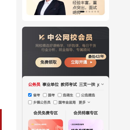
耕数资13
经验丰富，重
，方法技巧
点突出，面试
明师
最低42/年
免费领取
立即开通
公务员
事业单位
教师考试
三支一扶
jd文职
国企
医疗
省考
国考
选调生
公选遴选
乡镇公务员
国考金监局
更多
会员免费专区
会员特惠专区