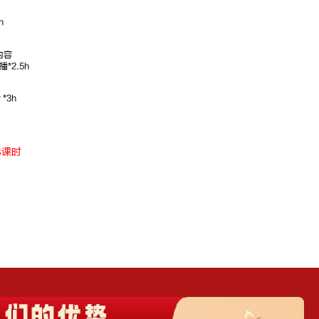
深耕申论10
深
年，金句御姐
年
h
多
内容
*2.5h
*3h
8课时