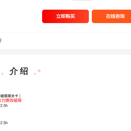
立即购买
在线咨询
导
介 绍
击破层层关卡」
助力提效破局
.5h
石惠胜
.5h
申论