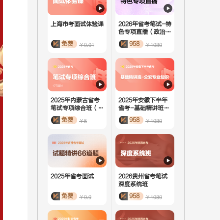
上海市考面试体验课
2026年省考笔试-特
色专项直播（政治理
论）
免费
958
￥0.01
￥1080
2025年内蒙古省考
2025年安徽下半年
笔试专项综合班（活
省考-基础精讲班-
动课）
公安专业知识
免费
958
￥5
￥1080
2025年省考面试
2026贵州省考笔试
深度系统班
免费
958
￥9.9
￥1080