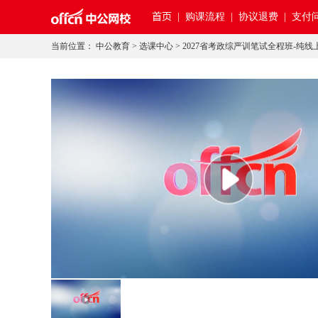
首页
|
购课流程 |
协议退费 |
支付问
当前位置：
中公教育
>
选课中心
>
2027省考政综严训笔试全程班-纯线