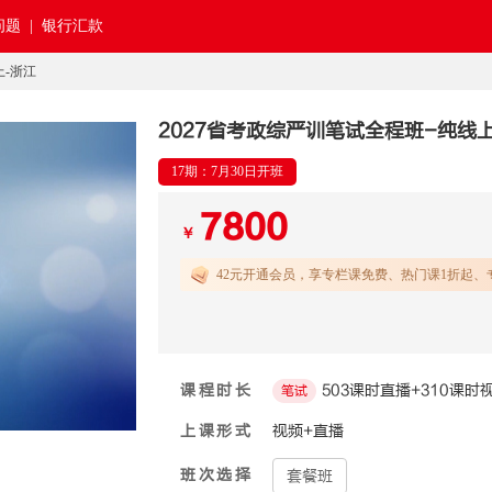
题 |
银行汇款
上-浙江
2027省考政综严训笔试全程班-纯线
17期：7月30日开班
7800
￥
42元开通
会员，享专栏课免费、热门课1折起、
课程时长
503课时直播+310课时
笔试
上课形式
视频+直播
班次选择
套餐班