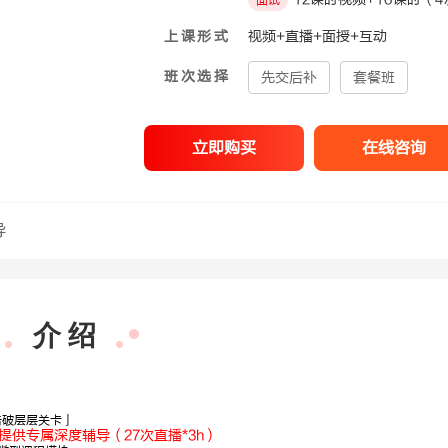
面试
上课形式
视频+直播+面授+互动
班次选择
先交后补
套餐班
立即购买
在线咨询
导
介 绍
击破层层关卡」
提供专属深度辅导（27次直播*3h）