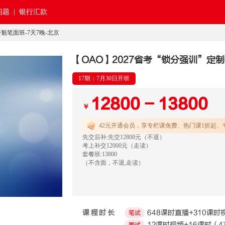
题 |
银行汇款
夺魁笔面班-7天7晚-北京
【OAO】2027省考“锁分强训”定制
17期：7月30日开班
12800 - 13800
￥
42元开通
会员，享专栏课免费、热门课1折起、
先交后补:先交12800元（不退）
考上补交12000元（走读）
套餐班:13800
（不含面，不退,走读）
课程时长
648课时直播+310课时
笔试
12课时视频+16课时（4