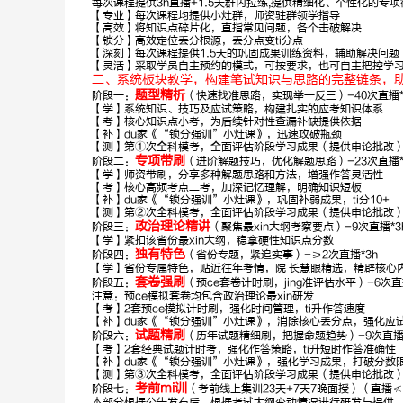
每次课程提供3h直播+1.5天群内拉练,提供精细化、个性化的专
【专业】每次课程均提供小灶群，师资驻群领学指导
孙圣林
石惠胜
【高效】将知识点碎片化，直指常见问题，各个击破解决
【锁分】高效定位丢分根源，丢分点变ti分点
【深刻】每次课程提供1.5天的巩固成果训练资料，辅助解决问题
申论
【灵活】采取学员自主预约的模式，可按要求，也可自主把控学
二、系统板块教学，构建笔试知识与思路的完整链条，
深耕申论10
题型精析
阶段一：
（快速找准思路，实现举一反三）-40次直播*2
年，金句御姐
【学】系统知识、技巧及应试策略，构建扎实的应考知识体系
【考】核心知识点小考，为后续针对性查漏补缺提供依据
【补】du家《“锁分强训”小灶课》，迅速攻破瓶颈
【测】第①次全科模考，全面评估阶段学习成果（提供申论批改
专项带刷
阶段二：
（进阶解题技巧，优化解题思路）-23次直播*2
【学】师资带刷，分享多种解题思路和方法，增强作答灵活性
【考】核心高频考点二考，加深记忆理解，明确知识短板
【补】du家《“锁分强训”小灶课》，巩固补弱成果，ti分10+
【测】第②次全科模考，全面评估阶段学习成果（提供申论批改
政治理论精讲
阶段三：
（聚焦最xin大纲考察要点）-9次直播*3
【学】紧扣该省份最xin大纲，稳拿硬性知识点分数
独有特色
阶段四：
（省份专题，紧追实事）-≥2次直播*3h
【学】省份专属特色，贴近往年考情，院 长慧眼精选，精辟核心
套卷强刷
阶段五：
（预ce套卷计时刷，jing准评估水平）-6次直播
注意：预ce模拟套卷均包含政治理论最xin研发
【考】2套预ce模拟计时刷，强化时间管理，ti升作答速度
【补】du家《“锁分强训”小灶课》，消除核心丢分点，强化应
试题精刷
阶段六：
（历年试题精细刷，把握命题趋势）-9次直播 
【考】2套经典试题计时考，强化作答策略，ti升短时作答准确性
【补】du家《“锁分强训”小灶课》，强化学习成果，打破分数
【测】第③次全科模考，全面评估阶段学习成果（提供申论批改
考前mi训
阶段七：
（考前线上集训23天+7天7晚面授）（直播≮
本部分根据公告发布后，根据考试大纲变动情况进行研发与提供