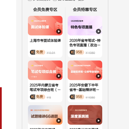
会员免费专区
会员特惠专区
上海市考面试体验课
2026年省考笔试-特
色专项直播（政治理
论）
免费
958
￥0.01
￥1080
2025年内蒙古省考
2025年安徽下半年
笔试专项综合班（活
省考-基础精讲班-
动课）
公安专业知识
免费
958
￥5
￥1080