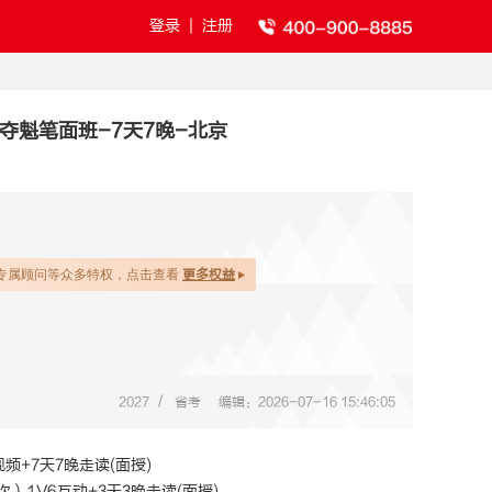
登录
|
注册
夺魁笔面班-7天7晚-北京
专属顾问等众多特权，点击查看
更多权益
/
2027
省考
编辑：2026-07-16 15:46:05
视频+7天7晚走读(面授)
次）1V6互动+3天3晚走读(面授)