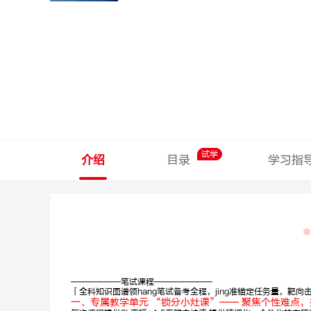
试学
介绍
目录
学习指
——————笔试课程———————
「全科知识图谱领hang笔试备考全程，jing准锚定任务量，靶向
一、专属教学单元 “锁分小灶课”—— 聚焦个性难点，