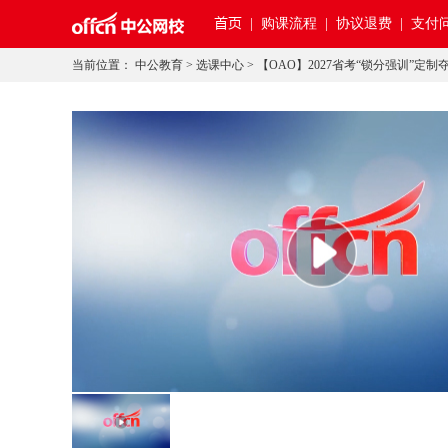
首页
|
购课流程 |
协议退费 |
支付问
当前位置：
中公教育
>
选课中心
>
【OAO】2027省考“锁分强训”定制