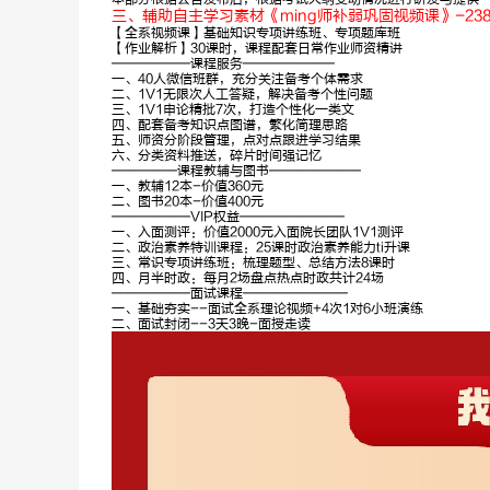
三、辅助自主学习素材《ming师补弱巩固视频课》-23
【全系视频课】基础知识专项讲练班、专项题库班
【作业解析】30课时，课程配套日常作业师资精讲
——————课程服务———————
一、40人微信班群，充分关注备考个体需求
二、1V1无限次人工答疑，解决备考个性问题
三、1V1申论精批7次，打造个性化一类文
四、配套备考知识点图谱，繁化简理思路
五、师资分阶段管理，点对点跟进学习结果
六、分类资料推送，碎片时间强记忆
—————课程教辅与图书———————
一、教辅12本-价值360元
二、图书20本-价值400元
——————VIP权益————————
一、入面测评：价值2000元入面院长团队1V1测评
二、政治素养特训课程：25课时政治素养能力ti升课
三、常识专项讲练班：梳理题型、总结方法8课时
四、月半时政：每月2场盘点热点时政共计24场
——————面试课程————————
一、基础夯实--面试全系理论视频+4次1对6小班演练
二、面试封闭--3天3晚-面授走读