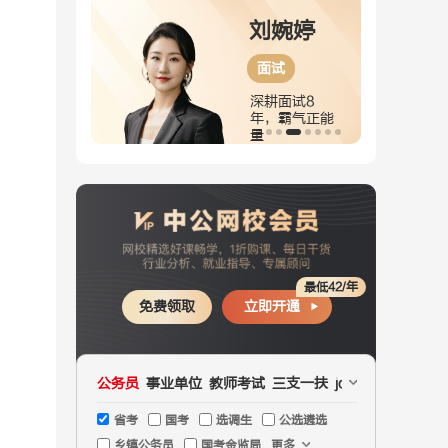
尚迎春
刘婉婷
面试
面试
验丰富，重
深耕面试8
突出，面试
年，霸气正能
师
量
最低42/年
免费领取
立即开通
公务员
事业单位
教师考试
三支一扶
jd文职
国企
医疗
省考
国考
选调生
公选遴选
乡镇公务员
国考金监局
更多