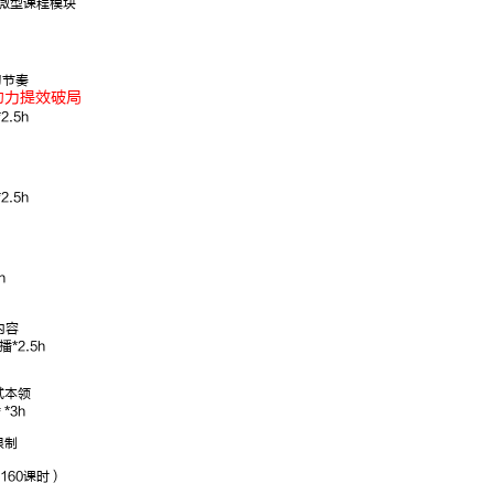
项微型课程模块
梁春玮
行测理科
习节奏
助力提效破局
深耕数资13
经
.5h
年，方法技巧
点
多
明
）
.5h
）
h
内容
*2.5h
试本领
*3h
限制
）
160课时）