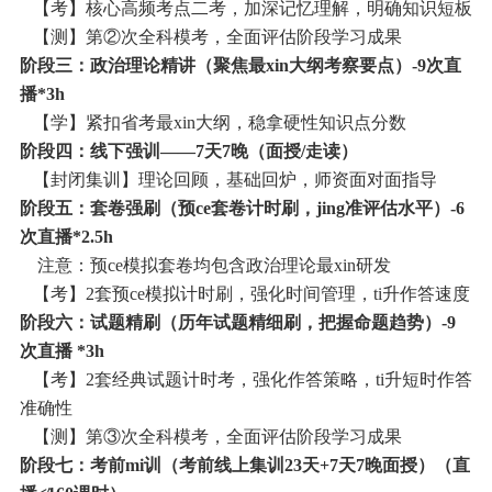
【考】核心高频考点二考，加深记忆理解，明确知识短板
【测】第②次全科模考，全面评估阶段学习成果
阶段三：政治理论精讲（聚焦最xin大纲考察要点）-9次直
播*3h
【学】紧扣省考最xin大纲，稳拿硬性知识点分数
阶段四：线下强训——7天7晚（面授/走读）
【封闭集训】理论回顾，基础回炉，师资面对面指导
阶段五：套卷强刷（预ce套卷计时刷，jing准评估水平）-6
次直播*2.5h
注意：预ce模拟套卷均包含政治理论最xin研发
【考】2套预ce模拟计时刷，强化时间管理，ti升作答速度
阶段六：试题精刷（历年试题精细刷，把握命题趋势）-9
次直播 *3h
【考】2套经典试题计时考，强化作答策略，ti升短时作答
准确性
【测】第③次全科模考，全面评估阶段学习成果
阶段七：考前mi训（考前线上集训23天+7天7晚面授）（直