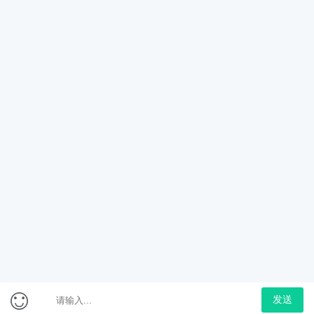
系统班
免费
958
￥9.9
￥1080
7天7晚（一元换购）
2025年陕西省考笔试深
度系统班
免费
958
￥1
￥1080
查看更多
查看更多
立即购买
在线咨询