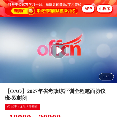
1
/
1
【OAO】2027年省考政综严训全程笔面协议
班-双封闭
19期：8月13日开班