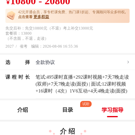
10800 - 20800
￥
42元开通
会员，享专栏课免费、热门课1折起、专属顾问等众多特权
,
更多权益
点击查看
先交后补：先交10800元（不退）考上补交13000元
套餐班：13800
（不含面，不退，走读）
2027
/
省考
编辑：2026-08-06 16:55:36
选
择
全款协议
课程时长
笔试:495课时直播+292课时视频+7天7晚走读
(双师)+7天7晚走读(面授) | 面试:12课时视频
+16课时（4次）1V6互动+4天4晚走读(面授)
试听
介绍
目录
学习指导
介 绍