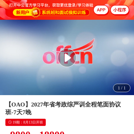
1
/
1
【OAO】2027年省考政综严训全程笔面协议
班-7天7晚
19期：8月13日开班