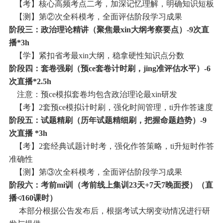
【考】核心高频考点二考，加深记忆理解，明确知识短板
【测】第②次全科模考，全面评估阶段学习成果
阶段三：政治理论精讲（聚焦最xin大纲考察要点）-9次直
播*3h
【学】紧扣省考最xin大纲，稳拿硬性知识点分数
阶段四：套卷强刷（预ce套卷计时刷，jing准评估水平）-6
次直播*2.5h
注意：预ce模拟套卷均包含政治理论最xin研发
【考】2套预ce模拟计时刷，强化时间管理，ti升作答速度
阶段五：试题精刷（历年试题精细刷，把握命题趋势）-9
次直播 *3h
【考】2套经典试题计时考，强化作答策略，ti升短时作答
准确性
【测】第③次全科模考，全面评估阶段学习成果
阶段六：考前mi训（考前线上集训23天+7天7晚面授）（直
播≮160课时）
本部分根据公告发布后，根据考试大纲变动情况进行研