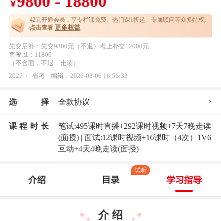
9800 - 18800
￥
42元开通
会员，享专栏课免费、热门课1折起、专属顾问等众多特权
,
更多权益
点击查看
先交后补：先交9800元（不退）考上补交12000元
套餐班：11800
（不含面，不退，走读）
2027
/
省考
编辑：2026-08-06 16:56:33
选
择
全款协议
课程时长
笔试:495课时直播+292课时视频+7天7晚走读
(面授) | 面试:12课时视频+16课时（4次）1V6
互动+4天4晚走读(面授)
试听
介绍
目录
学习指导
介 绍